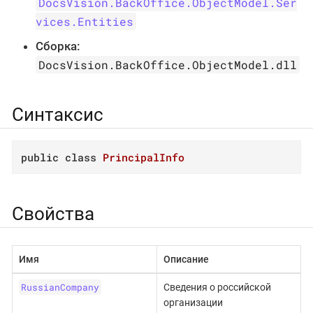
DocsVision.BackOffice.ObjectModel.Ser
vices.Entities
Сборка:
DocsVision.BackOffice.ObjectModel.dll
Синтаксис
public
class
PrincipalInfo
Свойства
Имя
Описание
RussianCompany
Сведения о российской
организации