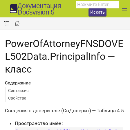
Документация
Docsvision 5
Искать
PowerOfAttorneyFNSDOVE
L502Data.PrincipalInfo —
класс
Содержание
Синтаксис
Свойства
Сведения о доверителе (СвДоверит) — Таблица 4.5.
Пространство имён: