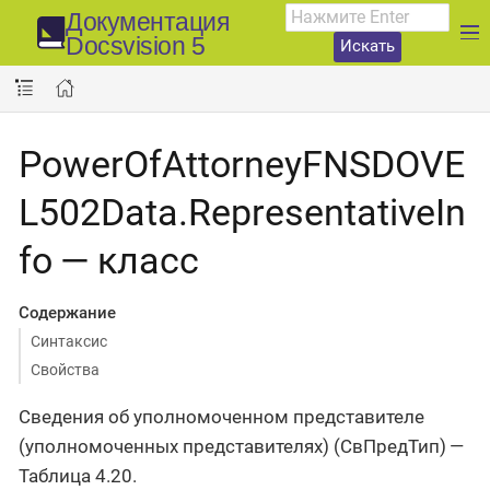
Документация
Docsvision 5
Искать
PowerOfAttorneyFNSDOVE
L502Data.RepresentativeIn
fo — класс
Содержание
Синтаксис
Свойства
Сведения об уполномоченном представителе
(уполномоченных представителях) (СвПредТип) —
Таблица 4.20.