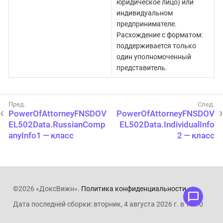
юридическое лицо) или
индивидуальном
предпринимателе.
Расхождение с форматом:
поддерживается только
один уполномоченный
представитель.
PowerOfAttorneyFNSDOV
PowerOfAttorneyFNSDOV
EL502Data.RussianComp
EL502Data.IndividualInfo
anyInfo1 — класс
2 — класс
©2026 «ДоксВижн».
Политика конфиденциальности
.
Дата последней сборки: вторник, 4 августа 2026 г. в 11:10