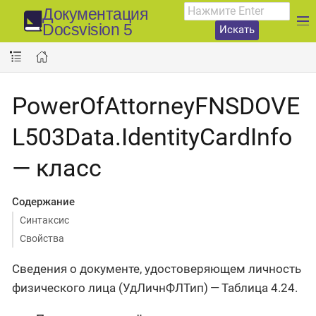
Документация
Docsvision 5
Искать
PowerOfAttorneyFNSDOVE
L503Data.IdentityCardInfo
— класс
Содержание
Синтаксис
Свойства
Сведения о документе, удостоверяющем личность
физического лица (УдЛичнФЛТип) — Таблица 4.24.