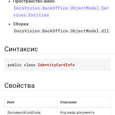
Пространство имён:
DocsVision.BackOffice.ObjectModel.Ser
vices.Entities
Сборка:
DocsVision.BackOffice.ObjectModel.dll
Синтаксис
public
class
IdentityCardInfo
Свойства
Имя
Описание
DocumentKindCode
Код вида документа