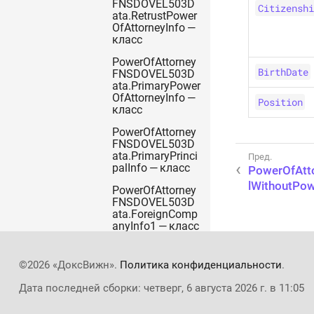
FNSDOVEL503D
Citizenshi
ata.RetrustPower
OfAttorneyInfo —
класс
PowerOfAttorney
BirthDate
FNSDOVEL503D
ata.PrimaryPower
OfAttorneyInfo —
Position
класс
PowerOfAttorney
FNSDOVEL503D
ata.PrimaryPrinci
palInfo — класс
PowerOfAtt
lWithoutPow
PowerOfAttorney
FNSDOVEL503D
ata.ForeignComp
anyInfo1 — класс
PowerOfAttorney
FNSDOVEL503D
©2026 «ДоксВижн».
Политика конфиденциальности
.
ata.ParentPrincip
alInfo — класс
Дата последней сборки: четверг, 6 августа 2026 г. в 11:05
PowerOfAttorney