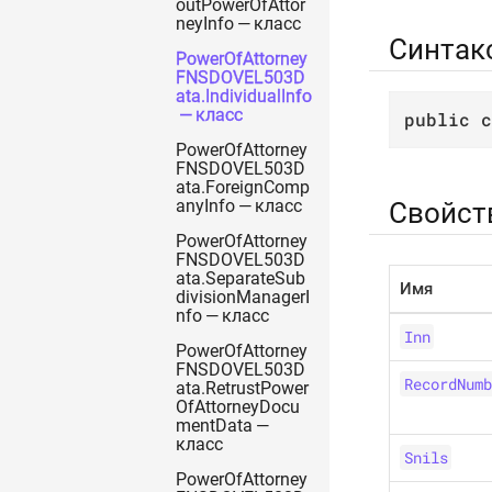
outPowerOfAttor
neyInfo — класс
Синтак
PowerOfAttorney
FNSDOVEL503D
ata.IndividualInfo
— класс
public
c
PowerOfAttorney
FNSDOVEL503D
ata.ForeignComp
Свойст
anyInfo — класс
PowerOfAttorney
FNSDOVEL503D
ata.SeparateSub
Имя
divisionManagerI
nfo — класс
Inn
PowerOfAttorney
FNSDOVEL503D
RecordNumb
ata.RetrustPower
OfAttorneyDocu
mentData —
класс
Snils
PowerOfAttorney