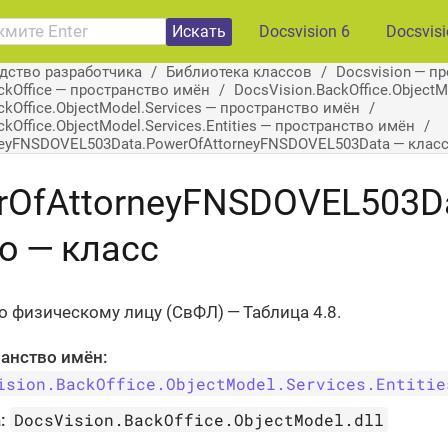
Искать
Docsvision 6
Docsvis
дство разработчика
Библиотека классов
Docsvision — п
ckOffice — пространство имён
DocsVision.BackOffice.Object
ckOffice.ObjectModel.Services — пространство имён
kOffice.ObjectModel.Services.Entities — пространство имён
neyFNSDOVEL503Data.PowerOfAttorneyFNSDOVEL503Data — клас
OfAttorneyFNSDOVEL503Dat
fo — класс
о физическому лицу (СвФЛ) — Таблица 4.8.
анство имён:
ision.BackOffice.ObjectModel.Services.Entitie
DocsVision.BackOffice.ObjectModel.dll
: