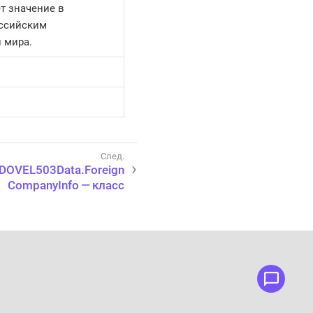
т значение в
оссийским
 мира.
DOVEL503Data.Foreign
CompanyInfo — класс