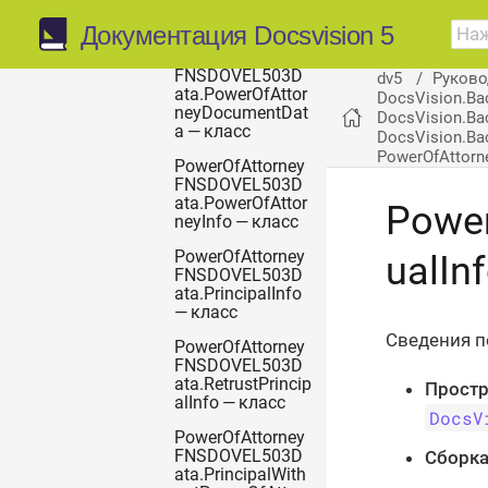
neyDocument —
класс
Документация Docsvision 5
PowerOfAttorney
FNSDOVEL503D
dv5
Руково
ata.PowerOfAttor
DocsVision.Ba
neyDocumentDat
DocsVision.Ba
a — класс
DocsVision.Bac
PowerOfAttor
PowerOfAttorney
FNSDOVEL503D
ata.PowerOfAttor
Power
neyInfo — класс
PowerOfAttorney
ualIn
FNSDOVEL503D
ata.PrincipalInfo
— класс
Сведения п
PowerOfAttorney
FNSDOVEL503D
ata.RetrustPrincip
Простр
alInfo — класс
DocsV
PowerOfAttorney
Сборка
FNSDOVEL503D
ata.PrincipalWith