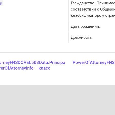
p
Гражданство. Принимае
соответствии с Общер
классификатором стран
Дата рождения.
Должность.
orneyFNSDOVEL503Data.Principa
PowerOfAttorneyFNS
erOfAttorneyInfo — класс