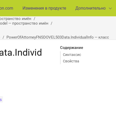
ion.com
Изменения в продукте
Дополнительно
ространство имён
Model — пространство имён
с
PowerOfAttorneyFNSDOVEL503Data.IndividualInfo — класс
Содержание
a.Individ
Синтаксис
Свойства
s