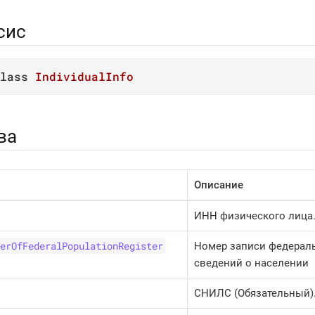
сис
lass
IndividualInfo
ва
Описание
ИНН физического лица
erOfFederalPopulationRegister
Номер записи федераль
сведений о населении
СНИЛС (Обязательный)