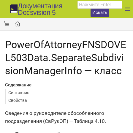
Документация
Docsvision 5
Искать
PowerOfAttorneyFNSDOVE
L503Data.SeparateSubdivi
sionManagerInfo — класс
Содержание
Синтаксис
Свойства
Сведения о руководителе обособленного
подразделения (СвРукОП) — Таблица 4.10.