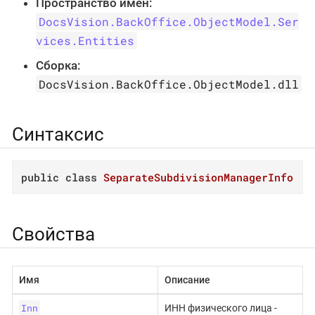
Пространство имён:
DocsVision.BackOffice.ObjectModel.Ser
vices.Entities
Сборка:
DocsVision.BackOffice.ObjectModel.dll
Синтаксис
public
class
SeparateSubdivisionManagerInfo
Свойства
Имя
Описание
Inn
ИНН физического лица -