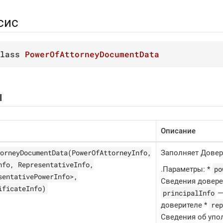
сис
lass
PowerOfAttorneyDocumentData
ы
Описание
orneyDocumentData(PowerOfAttorneyInfo,
Заполняет Довер
nfo, RepresentativeInfo,
po
.Параметры: *
sentativePowerInfo>,
Сведения довере
ificateInfo)
principalInfo
—
rep
доверителе *
Сведения об уп