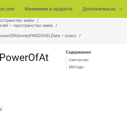
ion.com
Изменения в продукте
Дополнительно
ространство имён
Model — пространство имён
owerOfAttorneyFNSDOVELData — класс
Содержание
PowerOfAt
Синтаксис
Методы
s