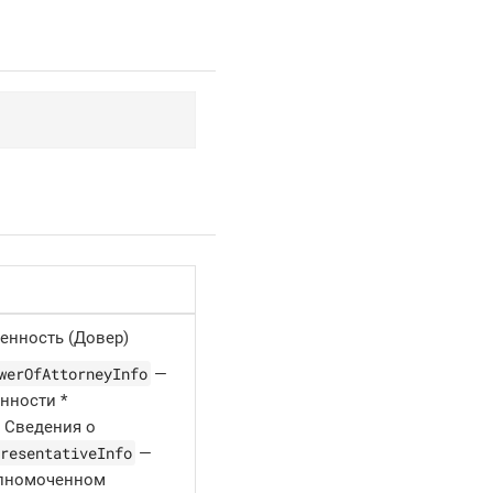
енность (Довер)
werOfAttorneyInfo
—
нности *
 Сведения о
resentativeInfo
—
олномоченном