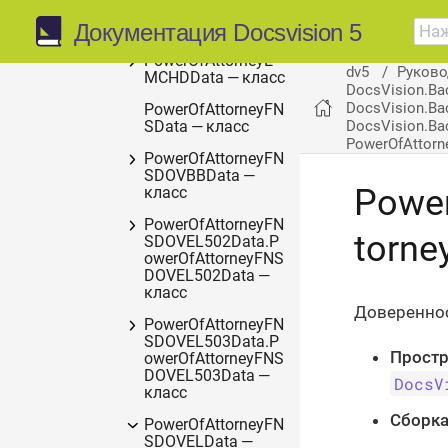
PowerOfAttorneyDi
Документация Docsvision 5
gest — класс
PowerOfAttorneyE
dv5
Руково
MCHDData — класс
DocsVision.Ba
DocsVision.Ba
PowerOfAttorneyFN
DocsVision.Bac
SData — класс
PowerOfAttor
PowerOfAttorneyFN
SDOVBBData —
Powe
класс
PowerOfAttorneyFN
torne
SDOVEL502Data.P
owerOfAttorneyFNS
DOVEL502Data —
класс
Довереннос
PowerOfAttorneyFN
SDOVEL503Data.P
Простр
owerOfAttorneyFNS
DOVEL503Data —
DocsV
класс
Сборка
PowerOfAttorneyFN
SDOVELData —