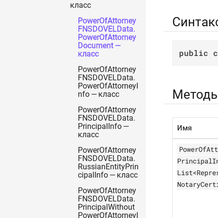
класс
Синтак
PowerOfAttorney
FNSDOVELData.
PowerOfAttorney
Document —
public
c
класс
PowerOfAttorney
FNSDOVELData.
PowerOfAttorneyI
Метод
nfo — класс
PowerOfAttorney
FNSDOVELData.
PrincipalInfo —
Имя
класс
PowerOfAtt
PowerOfAttorney
FNSDOVELData.
PrincipalI
RussianEntityPrin
List<Repre
cipalInfo — класс
NotaryCert
PowerOfAttorney
FNSDOVELData.
PrincipalWithout
PowerOfAttorneyI