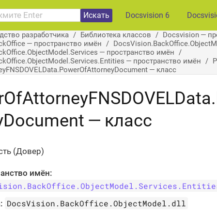
Искать
Docsvision 6
Docsvis
дство разработчика
Библиотека классов
Docsvision — п
ckOffice — пространство имён
DocsVision.BackOffice.Object
ckOffice.ObjectModel.Services — пространство имён
kOffice.ObjectModel.Services.Entities — пространство имён
P
neyFNSDOVELData.PowerOfAttorneyDocument — класс
rOfAttorneyFNSDOVELData.
yDocument — класс
ть (Довер)
анство имён:
ision.BackOffice.ObjectModel.Services.Entitie
DocsVision.BackOffice.ObjectModel.dll
: