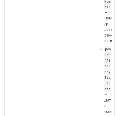
Num
ber
—
Ном
ер
дове
ренн
ости
pow
erO
fAt
tor
ney
Sta
rtD
ate
—
Дат
а
сове