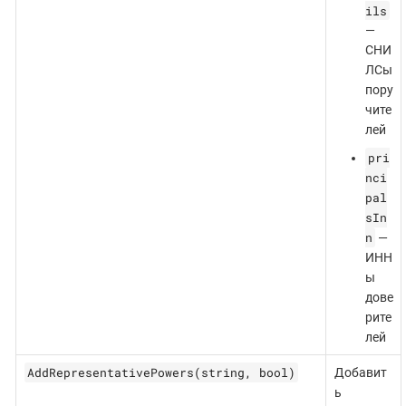
ils
—
СНИ
ЛСы
пору
чите
лей
pri
nci
pal
sIn
n
—
ИНН
ы
дове
рите
лей
AddRepresentativePowers(string, bool)
Добавит
ь