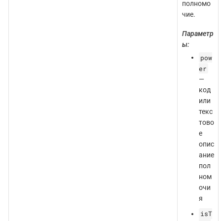
полномо
чие.
Параметр
ы:
pow
er
—
код
или
текс
тово
е
опис
ание
пол
ном
очи
я
isT