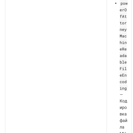
pow
erO
fAt
tor
ney
Mac
hin
eRe
ada
ble
Fil
eEn
cod
ing
—
Код
иро
вка
фай
ла