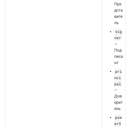
Пре
дста
вите
ль
sig
ner
—
Под
писа
нт
pri
nci
pal
—
Дов
ерит
ель
pow
erO