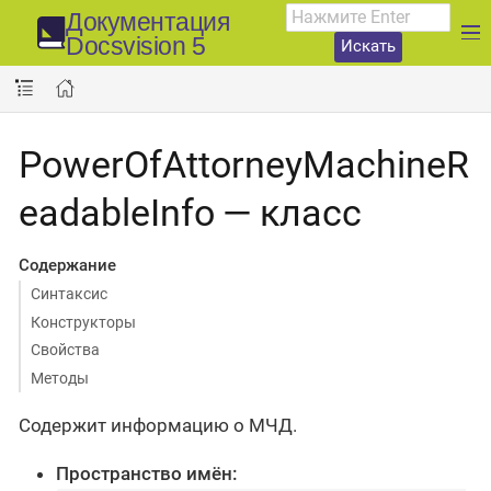
Документация
Docsvision 5
Искать
PowerOfAttorneyMachineR
eadableInfo — класс
Содержание
Синтаксис
Конструкторы
Свойства
Методы
Содержит информацию о МЧД.
Пространство имён: