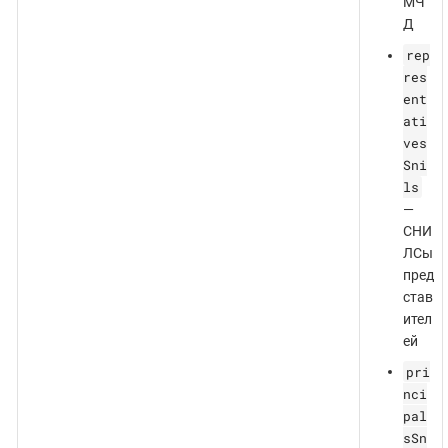
МЧ
Д
rep
res
ent
ati
ves
Sni
ls
—
СНИ
ЛСы
пред
став
ител
ей
pri
nci
pal
sSn