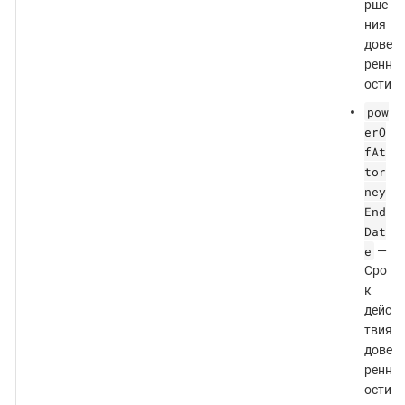
рше
ния
дове
ренн
ости
pow
erO
fAt
tor
ney
End
Dat
e
—
Сро
к
дейс
твия
дове
ренн
ости