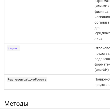
в формат
(или ФИ)
физлица,
названия
организа
для
юридичес
лица
Signer
Строково
представ
подписан
формате
(или ФИ)
RepresentativePowers
Полномо
представ
Методы