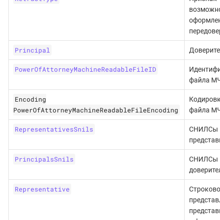
возможн
оформле
передове
Principal
Доверите
PowerOfAttorneyMachineReadableFileID
Идентиф
файла М
Encoding
Кодиров
PowerOfAttorneyMachineReadableFileEncoding
файла М
RepresentativesSnils
СНИЛСы
представ
PrincipalsSnils
СНИЛСы
доверите
Representative
Строково
представ
представ