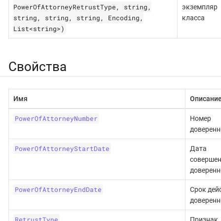
PowerOfAttorneyRetrustType, string,
экземпляр
string, string, string, Encoding,
класса
List<string>)
Свойства
Имя
Описани
PowerOfAttorneyNumber
Номер
доверенн
PowerOfAttorneyStartDate
Дата
соверше
доверенн
PowerOfAttorneyEndDate
Срок дей
доверенн
RetrustType
Признак