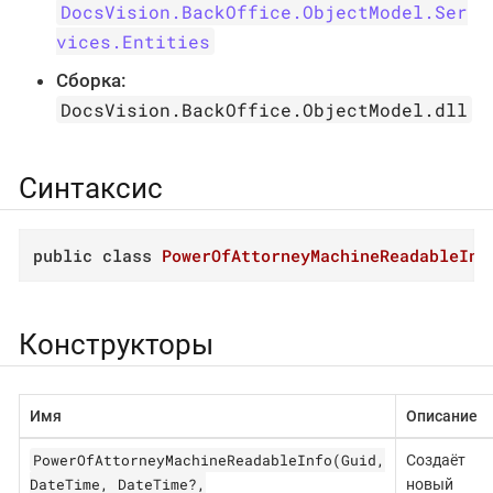
DocsVision.BackOffice.ObjectModel.Ser
vices.Entities
Сборка:
DocsVision.BackOffice.ObjectModel.dll
Синтаксис
public
class
PowerOfAttorneyMachineReadableInf
Конструкторы
Имя
Описание
PowerOfAttorneyMachineReadableInfo(Guid,
Создаёт
DateTime, DateTime?,
новый