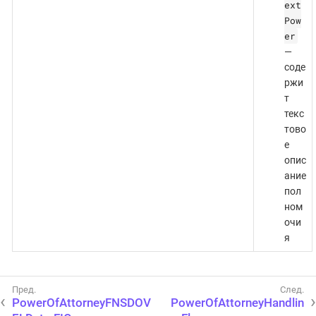
ext
Pow
er
—
соде
ржи
т
текс
тово
е
опис
ание
пол
ном
очи
я
PowerOfAttorneyFNSDOV
PowerOfAttorneyHandlin