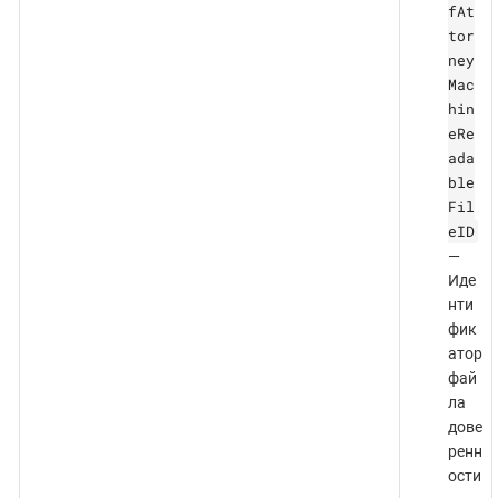
fAt
tor
ney
Mac
hin
eRe
ada
ble
Fil
eID
—
Иде
нти
фик
атор
фай
ла
дове
ренн
ости