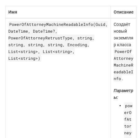
Имя
Описание
PowerOfAttorneyMachineReadableInfo(Guid,
Создаёт
DateTime, DateTime?,
новый
PowerOfAttorneyRetrustType, string,
экземпля
string, string, string, Encoding,
р класса
List<string>, List<string>,
PowerOf
List<string>)
Attorney
MachineR
eadableI
nfo
.
Параметр
ы:
pow
erO
fAt
tor
ney