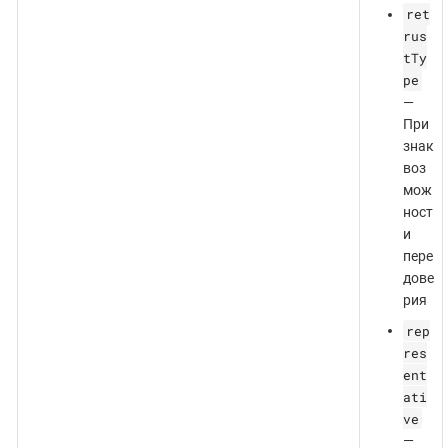
ret
rus
tTy
pe
—
При
знак
воз
мож
ност
и
пере
дове
рия
rep
res
ent
ati
ve
—