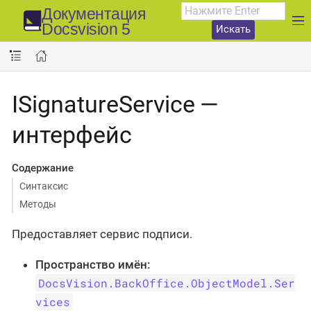
Документация
Docsvision 5
Искать
ISignatureService —
интерфейс
Содержание
Синтаксис
Методы
Предоставляет сервис подписи.
Пространство имён:
DocsVision.BackOffice.ObjectModel.Ser
vices