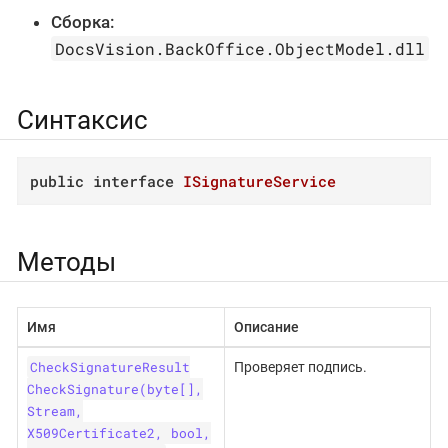
Сборка:
DocsVision.BackOffice.ObjectModel.dll
Синтаксис
public
interface
ISignatureService
Методы
Имя
Описание
CheckSignatureResult
Проверяет подпись.
CheckSignature(byte[],
Stream,
X509Certificate2, bool,