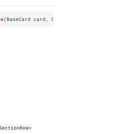
ws
(
BaseCard card, CardSection section
)
SectionRow>