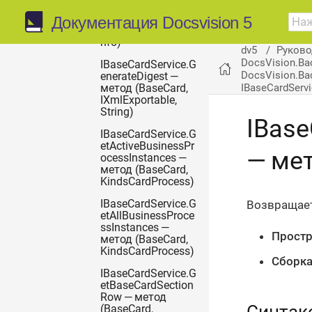
tributes — метод
(Guid,
Документация Docsvision 5
SearchParametersI
nfo)
dv5
Руково
DocsVision.Ba
IBaseCardService.G
DocsVision.Ba
enerateDigest —
IBaseCardServ
метод (BaseCard,
IXmlExportable,
String)
IBase
IBaseCardService.G
etActiveBusinessPr
— мет
ocessInstances —
метод (BaseCard,
KindsCardProcess)
Возвращает
IBaseCardService.G
etAllBusinessProce
ssInstances —
Простр
метод (BaseCard,
KindsCardProcess)
Сборка
IBaseCardService.G
etBaseCardSection
Row — метод
(BaseCard,