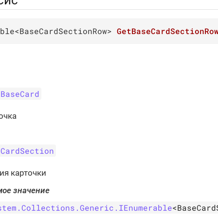
сис
ble<BaseCardSectionRow> 
GetBaseCardSectionRo
BaseCard
очка
CardSection
ия карточки
ое значение
stem.Collections.Generic.IEnumerable
<BaseCard