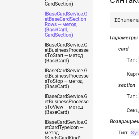
Синтак
CardSection)
IBaseCardService.G
IEnumera
etBaseCardSection
Rows — метод
(BaseCard,
CardSection)
Параметры
IBaseCardService.G
card
etBusinessProcesse
sToStart — метод
Тип:
(BaseCard)
IBaseCardService.G
Карт
etBusinessProcesse
sToStop — метод
section
(BaseCard)
Тип:
IBaseCardService.G
etBusinessProcesse
sToView — метод
Секц
(BaseCard)
Возвращаем
IBaseCardService.G
etCardTypeIcon —
Sy
Тип:
метод
(KindsCardKind)