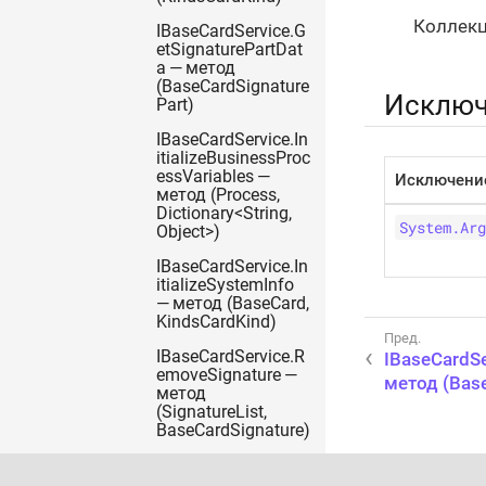
Коллекц
IBaseCardService.G
etSignaturePartDat
a — метод
(BaseCardSignature
Исключ
Part)
IBaseCardService.In
itializeBusinessProc
essVariables —
Исключени
метод (Process,
Dictionary<String,
System.Arg
Object>)
IBaseCardService.In
itializeSystemInfo
— метод (BaseCard,
KindsCardKind)
IBaseCardService.R
IBaseCardS
emoveSignature —
метод (Base
метод
(SignatureList,
BaseCardSignature)
IBaseCardService.R
emoveSignaturePar