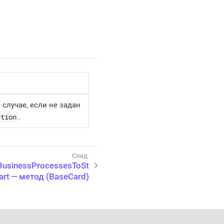
случае, если не задан
ction
.
BusinessProcessesToSt
art — метод (BaseCard)