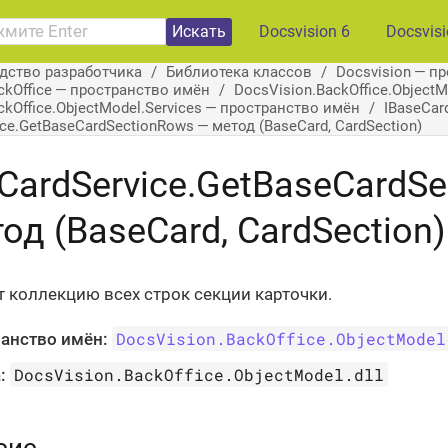
Искать
Docsvision 6
Docsvis
дство разработчика
Библиотека классов
Docsvision — п
ckOffice — пространство имён
DocsVision.BackOffice.Object
ckOffice.ObjectModel.Services — пространство имён
IBaseCar
ice.GetBaseCardSectionRows — метод (BaseCard, CardSection)
CardService.GetBaseCardS
од (BaseCard, CardSection)
 коллекцию всех строк секции карточки.
DocsVision.BackOffice.ObjectModel
анство имён:
DocsVision.BackOffice.ObjectModel.dll
: