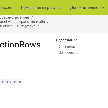
ion.com
Изменения в продукте
Дополнительно
ространство имён
Model — пространство имён
dService — интерфейс
Содержание
ectionRows
Синтаксис
Исключения
.Services