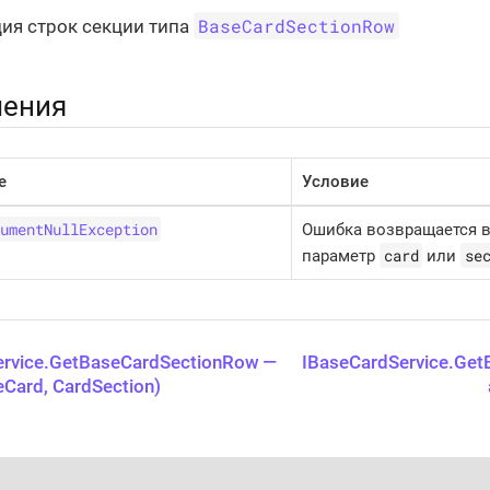
BaseCardSectionRow
ия строк секции типа
ения
е
Условие
umentNullException
Ошибка возвращается в 
card
se
параметр
или
ervice.GetBaseCardSectionRow —
IBaseCardService.Get
Card, CardSection)