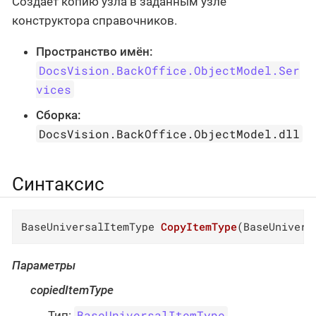
Создаёт копию узла в заданным узле
конструктора справочников.
Пространство имён:
DocsVision.BackOffice.ObjectModel.Ser
vices
Сборка:
DocsVision.BackOffice.ObjectModel.dll
Синтаксис
BaseUniversalItemType 
CopyItemType
(
BaseUnivers
Параметры
copiedItemType
BaseUniversalItemType
Тип: