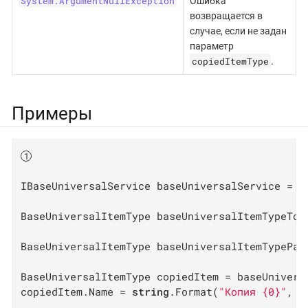
System.ArgumentNullException
Ошибка
возвращается в
случае, если не задан
параметр
copiedItemType
.
Примеры
IBaseUniversalService baseUniversalService = o
BaseUniversalItemType baseUniversalItemTypeToC
BaseUniversalItemType baseUniversalItemTypePar
BaseUniversalItemType copiedItem = baseUnivers
copiedItem.Name = 
string
.Format(
"Копия {0}"
, b