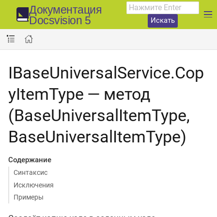
Документация
Docsvision 5
Искать
IBaseUniversalService.Cop
yItemType — метод
(BaseUniversalItemType,
BaseUniversalItemType)
Содержание
Синтаксис
Исключения
Примеры