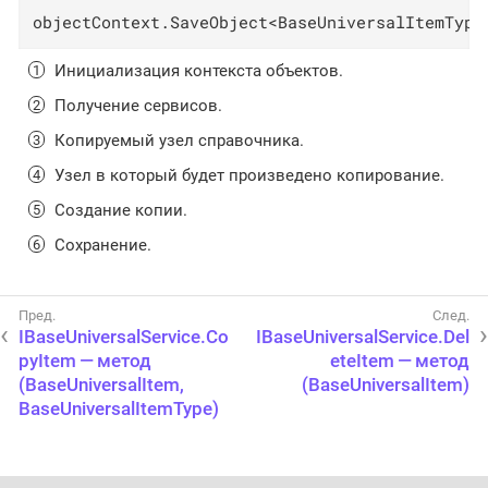
objectContext.SaveObject<BaseUniversalItemType
Инициализация контекста объектов.
Получение сервисов.
Копируемый узел справочника.
Узел в который будет произведено копирование.
Создание копии.
Сохранение.
IBaseUniversalService.Co
IBaseUniversalService.Del
pyItem — метод
eteItem — метод
(BaseUniversalItem,
(BaseUniversalItem)
BaseUniversalItemType)