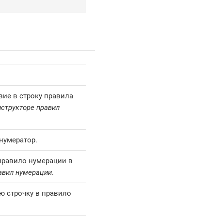
вие в строку правила
нструкторе правил
нумератор.
правило нумерации в
авил нумерации
.
ю строчку в правило