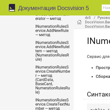
uleItem)
Документация Docsvision 5
INumerationRulesS
ervice.AddNewNum
dv5
Руково
erator — метод
DocsVision.Ba
DocsVision.Ba
INumerationRulesS
ervice.AddNewRule
— метод
INume
INumerationRulesS
ervice.AddNewRuleI
tem — метод
(NumerationRulesR
Сервис для
ule)
Простр
INumerationRulesS
ervice.CreateNumbe
r — метод
Сборка
(CardData,
BaseCard,
NumerationRulesRu
le)
Синтак
INumerationRulesS
ervice.CreateTextNu
mber — метод
public
i