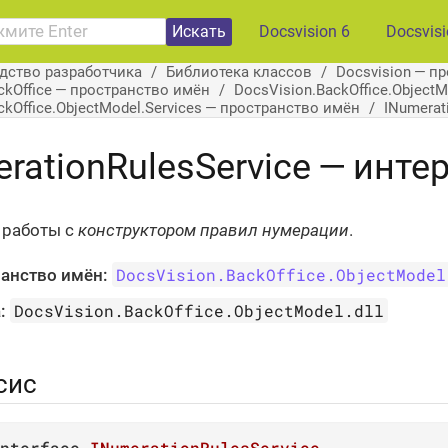
Искать
Docsvision 6
Docsvis
дство разработчика
Библиотека классов
Docsvision — п
ckOffice — пространство имён
DocsVision.BackOffice.Object
ckOffice.ObjectModel.Services — пространство имён
INumerat
rationRulesService — инте
 работы с
конструктором правил нумерации
.
DocsVision.BackOffice.ObjectModel
анство имён:
DocsVision.BackOffice.ObjectModel.dll
:
сис
nterface
INumerationRulesService