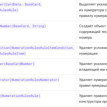
er(CardData, BaseCard,
Выделяет указа
RulesRule)
из нумератора 
правилу нумера
Number(BaseCard, String)
Создаёт объект
содержащий тек
номера.
ition(NumerationRulesRuleItemCondition,
Удаляет услови
RulesRuleItem)
нумерации.
er(BaseCardNumber)
Удаляет указан
владеющей им к
rator(NumerationRulesNumerator)
Удаляет нумера
правил нумерац
(NumerationRulesRule)
Удаляет правил
конструктора пр