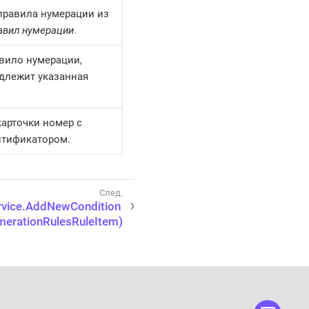
 правила нумерации из
авил нумерации
.
вило нумерации,
длежит указанная
карточки номер с
нтификатором.
rvice.AddNewCondition
erationRulesRuleItem)