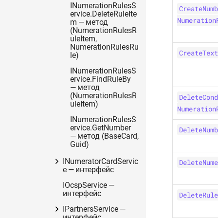
INumerationRulesS
CreateNumb
ervice.DeleteRuleIte
Numeration
m — метод
(NumerationRulesR
uleItem,
NumerationRulesRu
CreateText
le)
INumerationRulesS
ervice.FindRuleBy
— метод
(NumerationRulesR
DeleteCond
uleItem)
Numeration
INumerationRulesS
ervice.GetNumber
DeleteNumb
— метод (BaseCard,
Guid)
INumeratorCardServic
DeleteNume
e — интерфейс
IOcspService —
интерфейс
DeleteRule
IPartnersService —
интерфейс