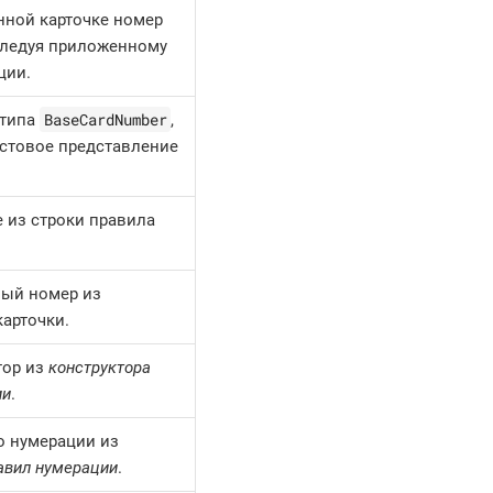
нной карточке номер
следуя приложенному
ции.
BaseCardNumber
 типа
,
стовое представление
е из строки правила
ный номер из
арточки.
тор из
конструктора
ии
.
о нумерации из
авил нумерации
.