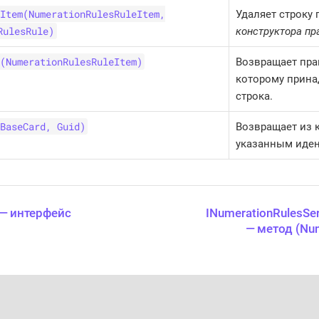
Item(NumerationRulesRuleItem,
Удаляет строку
RulesRule)
конструктора пр
(NumerationRulesRuleItem)
Возвращает пра
которому прина
строка.
BaseCard, Guid)
Возвращает из 
указанным иде
 — интерфейс
INumerationRulesSe
— метод (Num