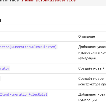
ы
Описание
ition(NumerationRulesRuleItem)
Добавляет усло
нумерации в
ко
нумерации
.
rator
Создаёт новый 
Создаёт новое 
конструкторе пр
Item(NumerationRulesRule)
Добавляет нову
нумерации.