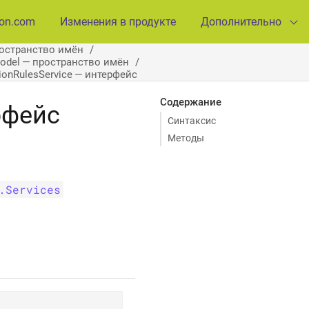
ion.com
Изменения в продукте
Дополнительно
ространство имён
Model — пространство имён
ionRulesService — интерфейс
Содержание
рфейс
Синтаксис
Методы
.Services