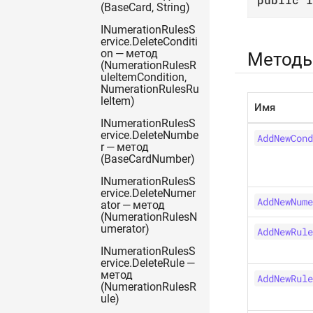
(BaseCard, String)
INumerationRulesS
ervice.DeleteConditi
on — метод
Метод
(NumerationRulesR
uleItemCondition,
NumerationRulesRu
leItem)
Имя
INumerationRulesS
ervice.DeleteNumbe
AddNewCond
r — метод
(BaseCardNumber)
INumerationRulesS
ervice.DeleteNumer
AddNewNume
ator — метод
(NumerationRulesN
umerator)
AddNewRule
INumerationRulesS
ervice.DeleteRule —
метод
AddNewRule
(NumerationRulesR
ule)