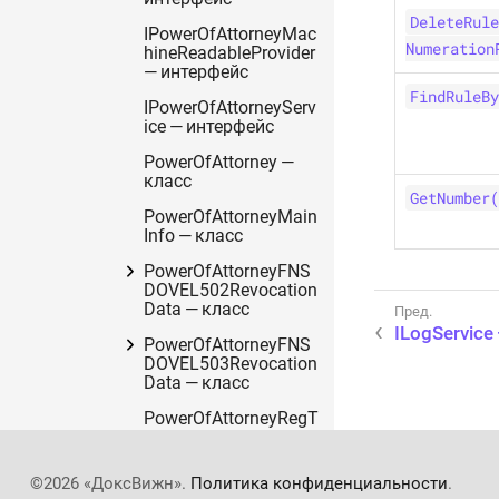
DeleteRule
IPowerOfAttorneyMac
Numeration
hineReadableProvider
— интерфейс
FindRuleBy
IPowerOfAttorneyServ
ice — интерфейс
PowerOfAttorney —
класс
GetNumber(
PowerOfAttorneyMain
Info — класс
PowerOfAttorneyFNS
DOVEL502Revocation
Data — класс
ILogService
PowerOfAttorneyFNS
DOVEL503Revocation
Data — класс
PowerOfAttorneyRegT
ransferStatuses —
перечисление
©2026 «ДоксВижн».
Политика конфиденциальности
.
PowerOfAttorneyRepr