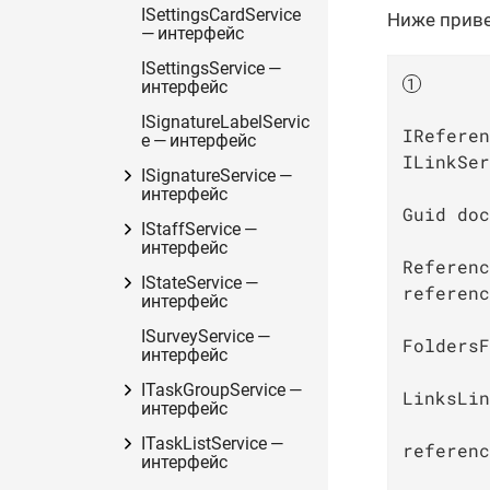
ISettingsCardService
Ниже приве
— интерфейс
ISettingsService —
интерфейс
ISignatureLabelServic
IReferen
e — интерфейс
ILinkSer
ISignatureService —
интерфейс
Guid doc
IStaffService —
интерфейс
Referenc
IStateService —
referenc
интерфейс
ISurveyService —
FoldersF
интерфейс
ITaskGroupService —
LinksLin
интерфейс
ITaskListService —
referenc
интерфейс