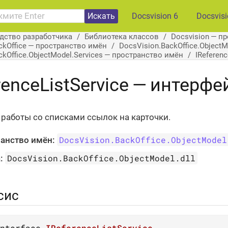
Искать
Docsvision 6
Docsvis
дство разработчика
Библиотека классов
Docsvision — п
ckOffice — пространство имён
DocsVision.BackOffice.Object
ckOffice.ObjectModel.Services — пространство имён
IReferen
renceListService — интерфе
 работы со списками ссылок на карточки.
DocsVision.BackOffice.ObjectModel
анство имён:
DocsVision.BackOffice.ObjectModel.dll
:
сис
nterface
IReferenceListService