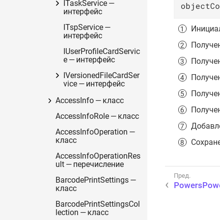
ITaskService —
objectCo
интерфейс
ITspService —
Инициал
интерфейс
Получен
IUserProfileCardServic
e — интерфейс
Получен
IVersionedFileCardSer
Получен
vice — интерфейс
Получен
AccessInfo — класс
Получен
AccessInfoRole — класс
Добавле
AccessInfoOperation —
класс
Сохране
AccessInfoOperationRes
ult — перечисление
BarcodePrintSettings —
PowersPowe
класс
BarcodePrintSettingsCol
lection — класс