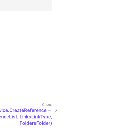
vice.CreateReference —
nceList, LinksLinkType,
FoldersFolder)