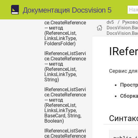
IReferenceListService
— интерфейс
Документация Docsvision 5
IReferenceListServi
dv5
Руково
ce.CreateReference
DocsVision.Ba
— метод
DocsVision.Ba
(ReferenceList,
LinksLinkType,
FoldersFolder)
IRefe
IReferenceListServi
ce.CreateReference
— метод
(ReferenceList,
Сервис для
LinksLinkType,
String)
Простр
IReferenceListServi
ce.CreateReference
Сборка
— метод
(ReferenceList,
LinksLinkType,
BaseCard, String,
Синтак
Boolean)
IReferenceListServi
ce.CreateReference
public
i