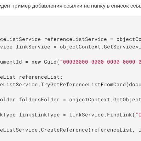
дён пример добавления ссылки на папку в список ссыл
ceListService referenceListService = objectCo
vice linkService = objectContext.GetService<
umentId = 
new
 Guid(
"00000000-0000-0000-0000-
eList referenceList;

eListService.TryGetReferenceListFromCard(doc
older foldersFolder = objectContext.GetObjec
kType linksLinkType = linkService.FindLink(
"
eListService.CreateReference(referenceList, 