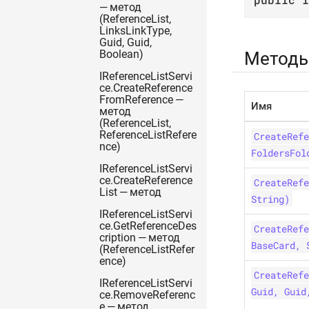
— метод
(ReferenceList,
LinksLinkType,
Guid, Guid,
Метод
Boolean)
IReferenceListServi
ce.CreateReference
FromReference —
Имя
метод
(ReferenceList,
ReferenceListRefere
CreateRefe
nce)
FoldersFol
IReferenceListServi
ce.CreateReference
CreateRefe
List — метод
String)
IReferenceListServi
ce.GetReferenceDes
CreateRefe
cription — метод
BaseCard, 
(ReferenceListRefer
ence)
CreateRefe
IReferenceListServi
Guid, Guid
ce.RemoveReferenc
e — метод