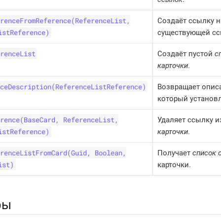
renceFromReference(ReferenceList,
Создаёт ссылку н
istReference)
существующей сс
renceList
Создаёт пустой
с
карточки
.
ceDescription(ReferenceListReference)
Возвращает описа
который установ
rence(BaseCard, ReferenceList,
Удаляет ссылку 
istReference)
карточки
.
renceListFromCard(Guid, Boolean,
Получает
список 
ist)
карточки.
ры