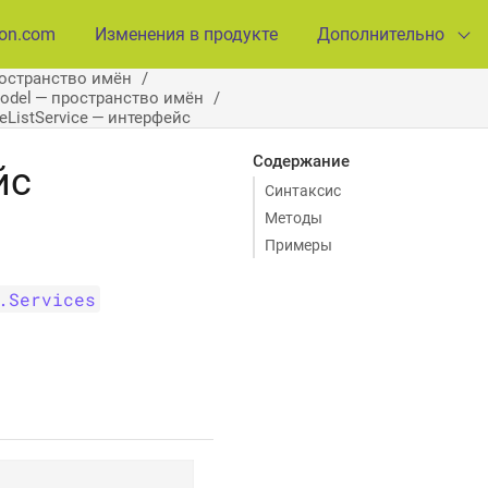
ion.com
Изменения в продукте
Дополнительно
ространство имён
Model — пространство имён
ceListService — интерфейс
Содержание
йс
Синтаксис
Методы
Примеры
.Services