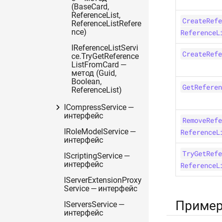
(BaseCard,
ReferenceList,
CreateRefe
ReferenceListRefere
ReferenceL
nce)
IReferenceListServi
CreateRefe
ce.TryGetReference
ListFromCard —
метод (Guid,
Boolean,
GetReferen
ReferenceList)
ICompressService —
интерфейс
RemoveRefe
IRoleModelService —
ReferenceL
интерфейс
TryGetRefe
IScriptingService —
интерфейс
ReferenceL
IServerExtensionProxy
Service — интерфейс
Приме
IServersService —
интерфейс