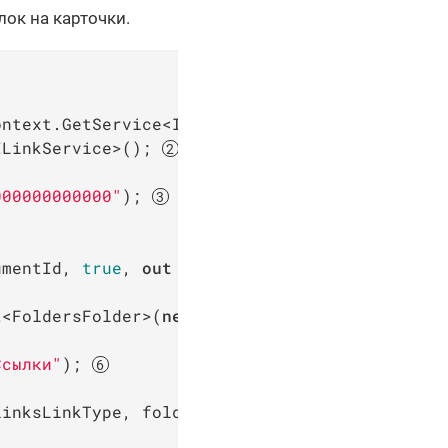
ок на карточки.
ntext.GetService<IReferenceListService>();

ILinkService>(); 
000000000000"
); 
umentId, 
true
, 
out
 referenceList); 
t<FoldersFolder>(
new
 Guid(
"00000000-0000-0000
Ссылки"
); 
linksLinkType, foldersFolder); 