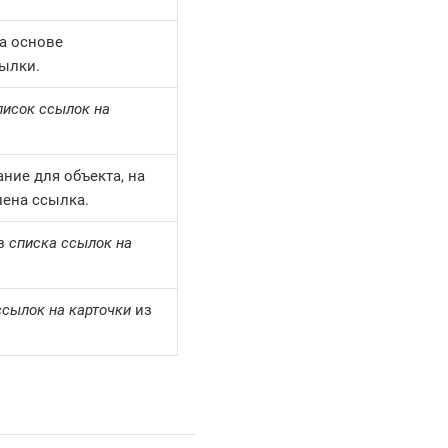
а основе
ылки.
писок ссылок на
ние для объекта, на
лена ссылка.
из
списка ссылок на
ссылок на карточки
из