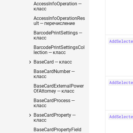
AccessInfoOperation —
класс
AccessInfoOperationRes
ult — перечисление
BarcodePrintSettings —
класс
AddSelecte
BarcodePrintSettingsCol
lection — класс
BaseCard — класс
BaseCardNumber —
класс
AddSelecte
BaseCardExternalPower
OfAttorney — класс
BaseCardProcess —
класс
BaseCardProperty —
AddSelecte
класс
BaseCardPropertyField