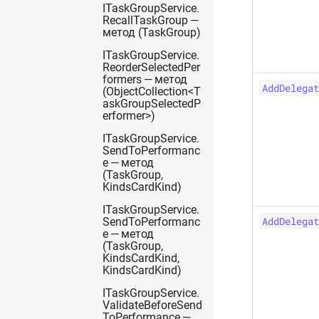
ITaskGroupService.
RecallTaskGroup —
метод (TaskGroup)
ITaskGroupService.
ReorderSelectedPer
formers — метод
AddDelegat
(ObjectCollection<T
askGroupSelectedP
erformer>)
ITaskGroupService.
SendToPerformanc
e — метод
(TaskGroup,
KindsCardKind)
ITaskGroupService.
AddDelegat
SendToPerformanc
e — метод
(TaskGroup,
KindsCardKind,
KindsCardKind)
ITaskGroupService.
ValidateBeforeSend
ToPerformance —