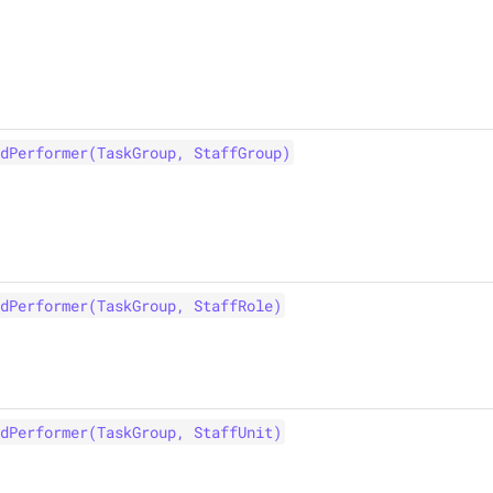
dPerformer(TaskGroup, StaffGroup)
dPerformer(TaskGroup, StaffRole)
dPerformer(TaskGroup, StaffUnit)