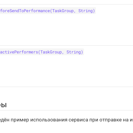
foreSendToPerformance(TaskGroup, String)
activePerformers(TaskGroup, String)
ры
дён пример использования сервиса при отправке на 