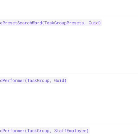
ePresetSearchWord(TaskGroupPresets, Guid)
dPerformer(TaskGroup, Guid)
dPerformer(TaskGroup, StaffEmployee)