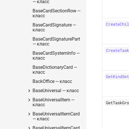
— класс
BaseCardSectionRow —
класс
CreateChil
BaseCardSignature —
класс
BaseCardSignaturePart
— класс
CreateTask
BaseCardSystemInfo —
класс
BaseDictionaryCard —
класс
GetKindSet
BackOffice — класс
BaseUniversal — класс
BaseUniversalItem —
GetTaskGro
класс
BaseUniversalItemCard
— класс
BaseUniversalItemCard