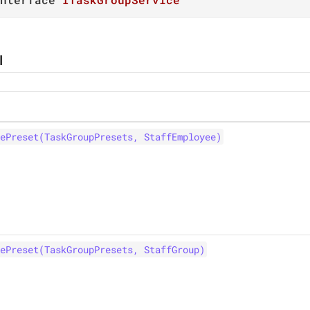
ы
ePreset(TaskGroupPresets, StaffEmployee)
ePreset(TaskGroupPresets, StaffGroup)