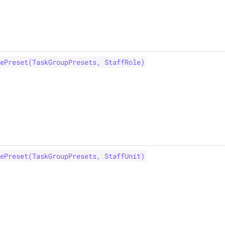
ePreset(TaskGroupPresets, StaffRole)
ePreset(TaskGroupPresets, StaffUnit)