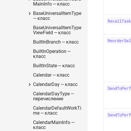
MainInfo — класс
BaseUniversalItemType
— класс
RecallTask
BaseUniversalItemType
ViewField — класс
ReorderSel
BuiltInBranch — класс
BuiltInOperation —
класс
BuiltInState — класс
Calendar — класс
CalendarDay — класс
SendToPerf
CalendarDayType —
перечисление
CalendarDefaultWorkTi
me — класс
SendToPerf
CalendarMainInfo —
класс