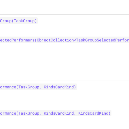
Group(TaskGroup)
ectedPerformers(ObjectCollection<TaskGroupSelectedPerfor
ormance(TaskGroup, KindsCardKind)
ormance(TaskGroup, KindsCardKind, KindsCardKind)