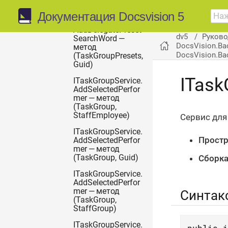
StaffUnit)
Документация Docsvision 5
ITaskGroupService.
AddDelegatePreset
dv5
Руково
SearchWord —
DocsVision.Ba
метод
DocsVision.Ba
(TaskGroupPresets,
Guid)
ITask
ITaskGroupService.
AddSelectedPerfor
mer — метод
(TaskGroup,
StaffEmployee)
Сервис для
ITaskGroupService.
Простр
AddSelectedPerfor
mer — метод
Сборка
(TaskGroup, Guid)
ITaskGroupService.
AddSelectedPerfor
mer — метод
Синтак
(TaskGroup,
StaffGroup)
ITaskGroupService.
public
i