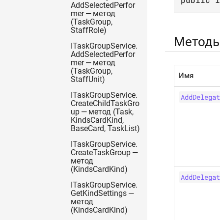
AddSelectedPerfor
mer — метод
(TaskGroup,
StaffRole)
Метод
ITaskGroupService.
AddSelectedPerfor
mer — метод
(TaskGroup,
Имя
StaffUnit)
ITaskGroupService.
AddDelegat
CreateChildTaskGro
up — метод (Task,
KindsCardKind,
BaseCard, TaskList)
ITaskGroupService.
CreateTaskGroup —
метод
(KindsCardKind)
AddDelegat
ITaskGroupService.
GetKindSettings —
метод
(KindsCardKind)