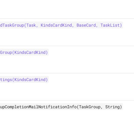
dTaskGroup(Task, KindsCardKind, BaseCard, TaskList)
Group(KindsCardKind)
tings(KindsCardKind)
upCompletionMailNotificationInfo(TaskGroup, String)