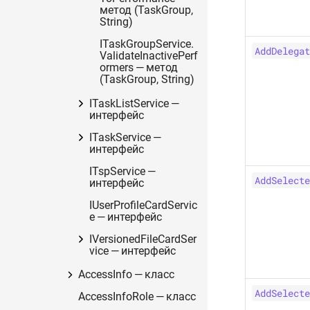
метод (TaskGroup,
String)
ITaskGroupService.
AddDelegat
ValidateInactivePerf
ormers — метод
(TaskGroup, String)
ITaskListService —
интерфейс
ITaskService —
интерфейс
ITspService —
AddSelecte
интерфейс
IUserProfileCardServic
e — интерфейс
IVersionedFileCardSer
vice — интерфейс
AccessInfo — класс
AddSelecte
AccessInfoRole — класс