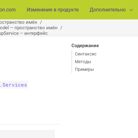
ion.com
Изменения в продукте
Дополнительно
ространство имён
Model — пространство имён
upService — интерфейс
Содержание
Синтаксис
Методы
Примеры
.Services