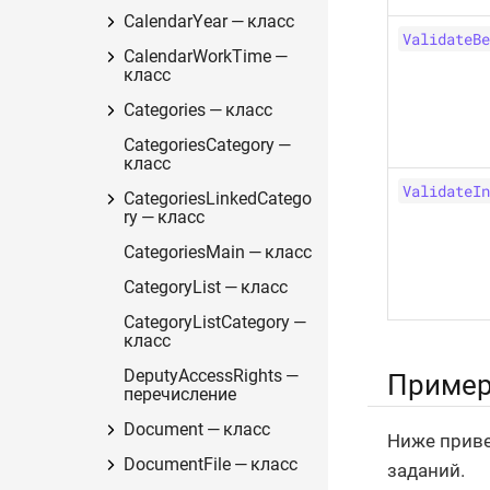
CalendarYear — класс
ValidateBe
CalendarWorkTime —
класс
Categories — класс
CategoriesCategory —
класс
ValidateIn
CategoriesLinkedCatego
ry — класс
CategoriesMain — класс
CategoryList — класс
CategoryListCategory —
класс
DeputyAccessRights —
Приме
перечисление
Document — класс
Ниже приве
DocumentFile — класс
заданий.