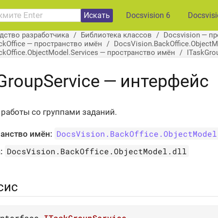
Искать
Docsvision 6
Docsvis
дство разработчика
Библиотека классов
Docsvision — п
ckOffice — пространство имён
DocsVision.BackOffice.Object
ckOffice.ObjectModel.Services — пространство имён
ITaskGro
GroupService — интерфейс
 работы со группами заданий.
DocsVision.BackOffice.ObjectModel
анство имён:
DocsVision.BackOffice.ObjectModel.dll
:
сис
nterface
ITaskGroupService