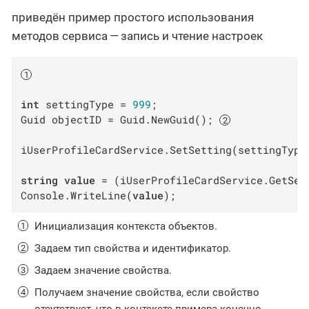
приведён пример простого использования
методов сервиса — запись и чтение настроек
int
 settingType = 
999
;

Guid objectID = Guid.NewGuid(); 
iUserProfileCardService.SetSetting(settingType
string
value
 = (iUserProfileCardService.GetSet
Console.WriteLine(
value
);
Инициализация контекста объектов.
Задаем тип свойства и идентификатор.
Задаем значение свойства.
Получаем значение свойства, если свойство
отсутствует, что в контексте примера конечно