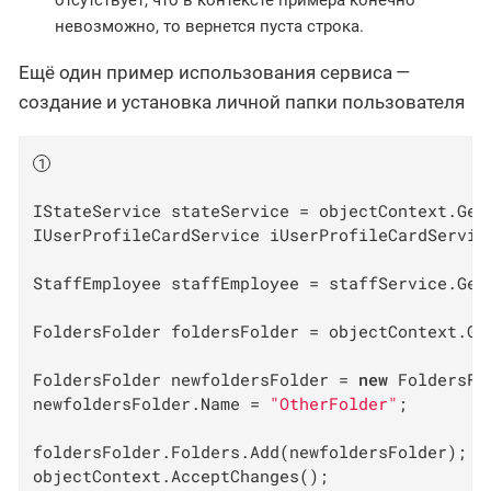
невозможно, то вернется пуста строка.
Ещё один пример использования сервиса —
создание и установка личной папки пользователя
IStateService stateService = objectContext.GetS
IUserProfileCardService iUserProfileCardServic
StaffEmployee staffEmployee = staffService.Get
FoldersFolder foldersFolder = objectContext.Ge
FoldersFolder newfoldersFolder = 
new
 FoldersFo
newfoldersFolder.Name = 
"OtherFolder"
;

foldersFolder.Folders.Add(newfoldersFolder); 
objectContext.AcceptChanges();
