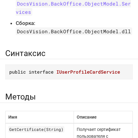
DocsVision.BackOffice.ObjectModel.Ser
vices
Сборка:
DocsVision.BackOffice.ObjectModel.dll
Синтаксис
public
interface
IUserProfileCardService
Методы
Имя
Описание
GetCertificate(String)
Получает сертификат
пользователя с