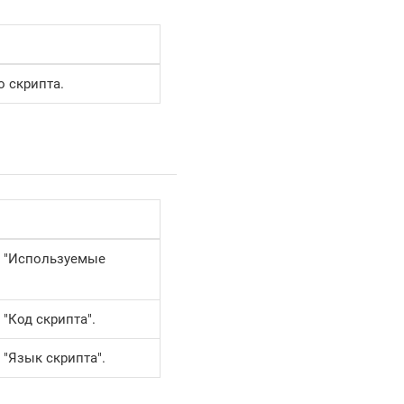
о скрипта.
о "Используемые
"Код скрипта".
"Язык скрипта".