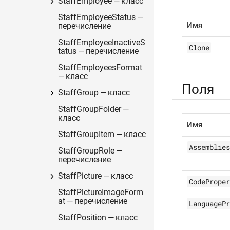
StaffEmployee — класс
StaffEmployeeStatus —
Имя
перечисление
StaffEmployeeInactiveS
Clone
tatus — перечисление
StaffEmployeesFormat
— класс
Поля
StaffGroup — класс
StaffGroupFolder —
класс
Имя
StaffGroupItem — класс
Assemblies
StaffGroupRole —
перечисление
StaffPicture — класс
CodeProper
StaffPictureImageForm
at — перечисление
LanguagePr
StaffPosition — класс