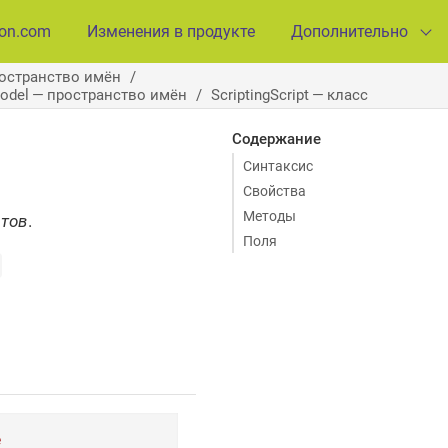
ion.com
Изменения в продукте
Дополнительно
ространство имён
Model — пространство имён
ScriptingScript — класс
Содержание
Синтаксис
Свойства
Методы
птов
.
Поля
e