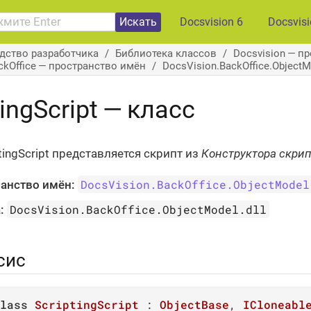
Искать
Docsvision 6
Docsvis
дство разработчика
Библиотека классов
Docsvision — п
ckOffice — пространство имён
DocsVision.BackOffice.Object
tingScript — класс
tingScript представляется скрипт из
Конструктора скри
DocsVision.BackOffice.ObjectModel
анство имён:
DocsVision.BackOffice.ObjectModel.dll
:
сис
lass
ScriptingScript
 : 
ObjectBase
, 
ICloneabl