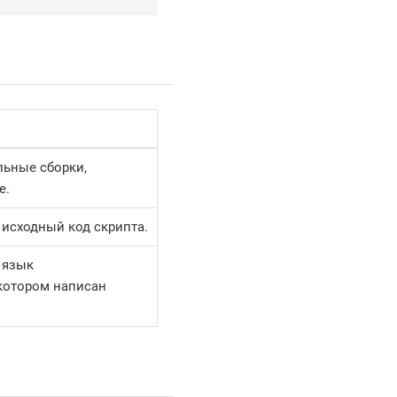
ьные сборки,
е.
 исходный код скрипта.
 язык
котором написан