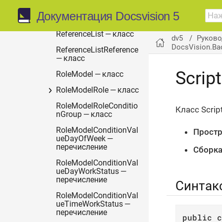
PowerOfAttorneyMainIn
Документация Docsvision 5
fo — класс
ReferenceList — класс
dv5
Руково
DocsVision.Ba
ReferenceListReference
— класс
Scrip
RoleModel — класс
RoleModelRole — класс
RoleModelRoleConditio
Класс Scrip
nGroup — класс
RoleModelConditionVal
Простр
ueDayOfWeek —
перечисление
Сборка
RoleModelConditionVal
ueDayWorkStatus —
перечисление
Синтак
RoleModelConditionVal
ueTimeWorkStatus —
перечисление
public
c