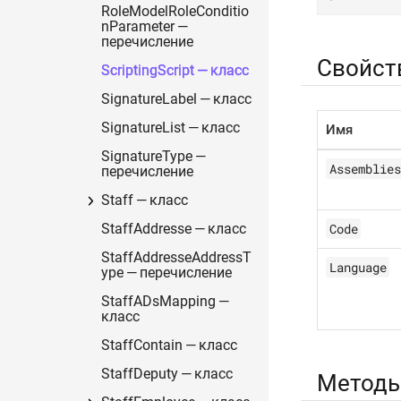
RoleModelRoleConditio
nParameter —
перечисление
Свойст
ScriptingScript — класс
SignatureLabel — класс
SignatureList — класс
Имя
SignatureType —
Assemblies
перечисление
Staff — класс
Code
StaffAddresse — класс
StaffAddresseAddressT
Language
ype — перечисление
StaffADsMapping —
класс
StaffContain — класс
StaffDeputy — класс
Метод