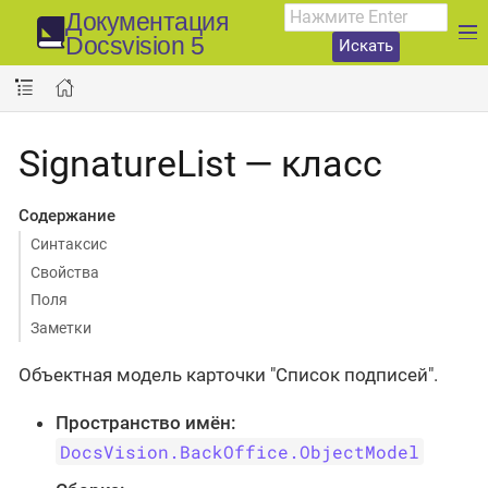
Документация
Docsvision 5
Искать
SignatureList — класс
Содержание
Синтаксис
Свойства
Поля
Заметки
Объектная модель карточки "Список подписей".
Пространство имён:
DocsVision.BackOffice.ObjectModel