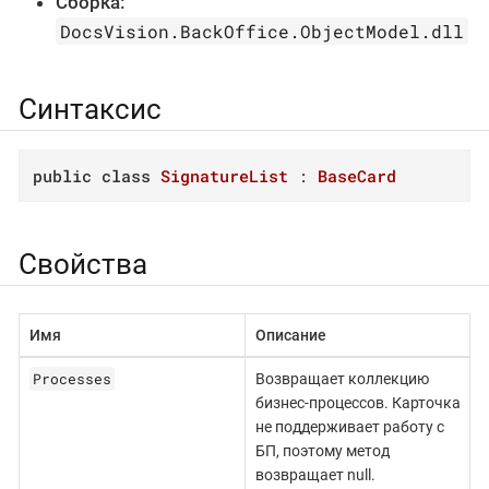
Сборка:
DocsVision.BackOffice.ObjectModel.dll
Синтаксис
public
class
SignatureList
 : 
BaseCard
Свойства
Имя
Описание
Processes
Возвращает коллекцию
бизнес-процессов. Карточка
не поддерживает работу с
БП, поэтому метод
возвращает null.