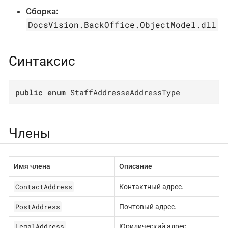
Сборка:
DocsVision.BackOffice.ObjectModel.dll
Синтаксис
public
enum
 StaffAddresseAddressType
Члены
Имя члена
Описание
ContactAddress
Контактный адрес.
PostAddress
Почтовый адрес.
LegalAddress
Юридический адрес.