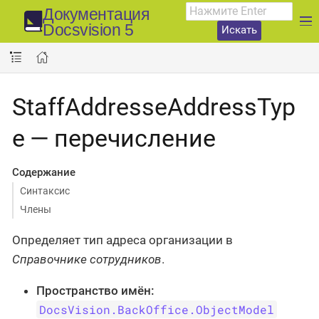
Документация
Docsvision 5
Искать
StaffAddresseAddressTyp
e — перечисление
Содержание
Синтаксис
Члены
Определяет тип адреса организации в
Справочнике сотрудников
.
Пространство имён:
DocsVision.BackOffice.ObjectModel