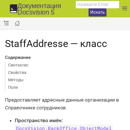
Документация
Docsvision 5
Искать
StaffAddresse — класс
Содержание
Синтаксис
Свойства
Методы
Поля
Предоставляет адресные данные организации в
Справочнике сотрудников
.
Пространство имён:
DocsVision.BackOffice.ObjectModel