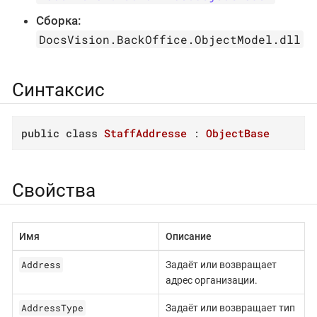
Сборка:
DocsVision.BackOffice.ObjectModel.dll
Синтаксис
public
class
StaffAddresse
 : 
ObjectBase
Свойства
Имя
Описание
Address
Задаёт или возвращает
адрес организации.
AddressType
Задаёт или возвращает тип