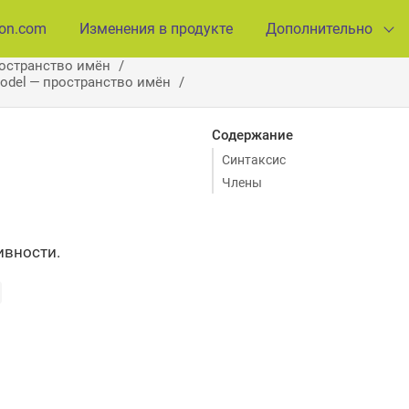
ion.com
Изменения в продукте
Дополнительно
ространство имён
Model — пространство имён
Содержание
Синтаксис
Члены
ивности.