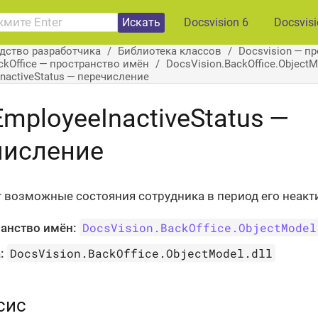
Искать
Docsvision 6
Docsvis
дство разработчика
Библиотека классов
Docsvision — п
ckOffice — пространство имён
DocsVision.BackOffice.Object
InactiveStatus — перечисление
EmployeeInactiveStatus —
числение
 возможные состояния сотрудника в период его неакт
DocsVision.BackOffice.ObjectModel
анство имён:
DocsVision.BackOffice.ObjectModel.dll
:
сис