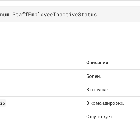
num
 StaffEmployeeInactiveStatus
Описание
Болен.
В отпуске.
ip
В командировке.
Отсутствует.