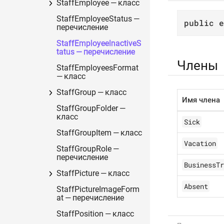
StaffEmployee — класс
StaffEmployeeStatus —
public
e
перечисление
StaffEmployeeInactiveS
tatus — перечисление
Члены
StaffEmployeesFormat
— класс
StaffGroup — класс
Имя члена
StaffGroupFolder —
класс
Sick
StaffGroupItem — класс
Vacation
StaffGroupRole —
перечисление
BusinessTr
StaffPicture — класс
Absent
StaffPictureImageForm
at — перечисление
StaffPosition — класс