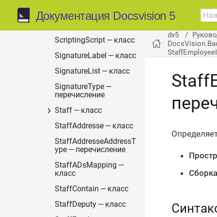
RoleModelRoleConditio
Документация Docsvision 5
nParameter —
перечисление
dv5
Руково
ScriptingScript — класс
DocsVision.Ba
StaffEmployee
SignatureLabel — класс
SignatureList — класс
Staff
SignatureType —
перечисление
пере
Staff — класс
StaffAddresse — класс
Определяет
StaffAddresseAddressT
ype — перечисление
Простр
StaffADsMapping —
Сборка
класс
StaffContain — класс
StaffDeputy — класс
Синтак