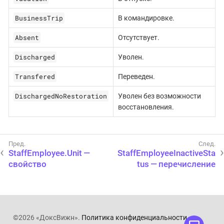
BusinessTrip
В командировке.
Absent
Отсутствует.
Discharged
Уволен.
Transfered
Переведен.
DischargedNoRestoration
Уволен без возможности
восстановления.
StaffEmployee.Unit —
StaffEmployeeInactiveSta
свойство
tus — перечисление
©2026 «ДоксВижн».
Политика конфиденциальности
.