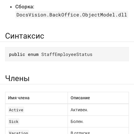
Сборка:
DocsVision.BackOffice.ObjectModel.dll
Синтаксис
public
enum
 StaffEmployeeStatus
Члены
Имя члена
Описание
Active
Активен.
Sick
Болен.
Vacation
В отпуске.