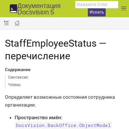
Документация
Docsvision 5
Искать
StaffEmployeeStatus —
перечисление
Содержание
Синтаксис
Члены
Определяет возможные состояния сотрудника
организации.
Пространство имён:
DocsVision.BackOffice.ObjectModel