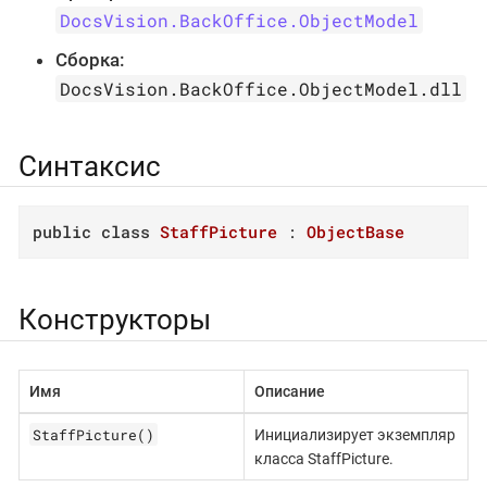
DocsVision.BackOffice.ObjectModel
Сборка:
DocsVision.BackOffice.ObjectModel.dll
Синтаксис
public
class
StaffPicture
 : 
ObjectBase
Конструкторы
Имя
Описание
StaffPicture()
Инициализирует экземпляр
класса StaffPicture.