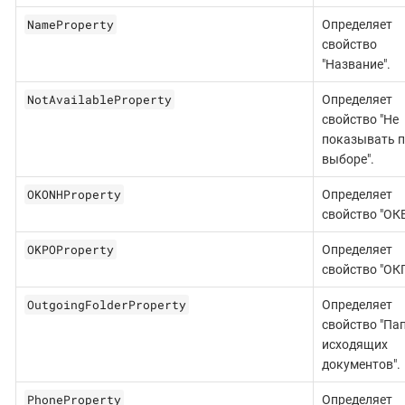
NameProperty
Определяет
свойство
"Название".
NotAvailableProperty
Определяет
свойство "Не
показывать 
выборе".
OKONHProperty
Определяет
свойство "ОК
OKPOProperty
Определяет
свойство "ОК
OutgoingFolderProperty
Определяет
свойство "Па
исходящих
документов".
PhoneProperty
Определяет