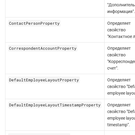
"Дополнител
информация".
ContactPersonProperty
Определяет
свойство
"Контактное л
CorrespondentAccountProperty
Определяет
свойство
"Корреспонде
счет".
DefaultEmployeeLayoutProperty
Определяет
свойство "Def
employee layou
DefaultEmployeeLayoutTimestampProperty
Определяет
свойство "Def
employee layo
timestamp".