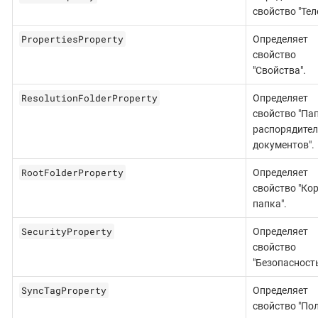
свойство "Тел
PropertiesProperty
Определяет
свойство
"Свойства".
ResolutionFolderProperty
Определяет
свойство "Па
распорядите
документов".
RootFolderProperty
Определяет
свойство "Ко
папка".
SecurityProperty
Определяет
свойство
"Безопасность
SyncTagProperty
Определяет
свойство "По