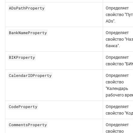
ADsPathProperty
Определяет
свойство "Пут
ADs".
BankNameProperty
Определяет
свойство "На
банка".
BIKProperty
Определяет
свойство "БИК
CalendarIDProperty
Определяет
свойство
"Календарь
рабочего врем
CodeProperty
Определяет
свойство "Код
CommentsProperty
Определяет
свойство