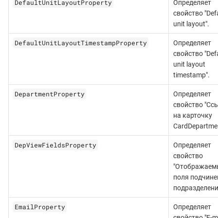
DefaultUnitLayoutProperty
Определяет
свойство "Def
unit layout".
DefaultUnitLayoutTimestampProperty
Определяет
свойство "Def
unit layout
timestamp".
DepartmentProperty
Определяет
свойство "Сс
на карточку
CardDepartmen
DepViewFieldsProperty
Определяет
свойство
"Отображаем
поля подчин
подразделени
EmailProperty
Определяет
свойство "E-ma