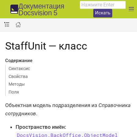
Документация
Docsvision 5
Искать
StaffUnit — класс
Содержание
Синтаксис
Свойства
Методы
Поля
Объектная модель подразделения из
Справочника
сотрудников
.
Пространство имён:
DocsVision.BackOffice.ObjectModel