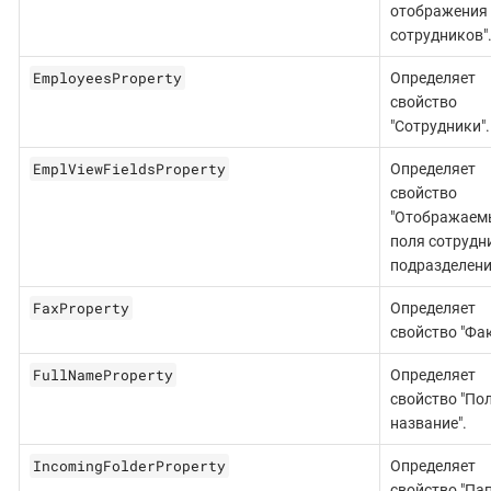
отображения
сотрудников"
EmployeesProperty
Определяет
свойство
"Сотрудники".
EmplViewFieldsProperty
Определяет
свойство
"Отображаем
поля сотрудн
подразделени
FaxProperty
Определяет
свойство "Фак
FullNameProperty
Определяет
свойство "По
название".
IncomingFolderProperty
Определяет
свойство "Па