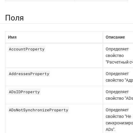
Поля
Имя
Описание
AccountProperty
Определяет
свойство
"Расчетный сч
AddressesProperty
Определяет
свойство "Адр
ADsIDProperty
Определяет
свойство "ADs 
ADsNotSynchronizeProperty
Определяет
свойство "Не
синхронизиро
ADs".