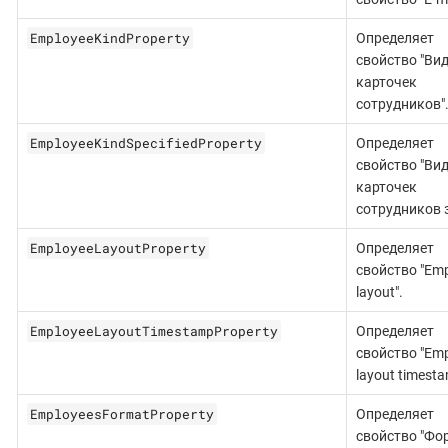
EmployeeKindProperty
Определяет
свойство "Ви
карточек
сотрудников"
EmployeeKindSpecifiedProperty
Определяет
свойство "Ви
карточек
сотрудников з
EmployeeLayoutProperty
Определяет
свойство "Emp
layout".
EmployeeLayoutTimestampProperty
Определяет
свойство "Emp
layout timesta
EmployeesFormatProperty
Определяет
свойство "Фо