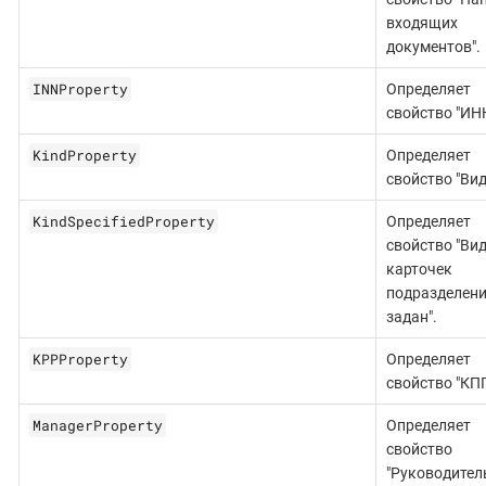
входящих
документов".
INNProperty
Определяет
свойство "ИНН
KindProperty
Определяет
свойство "Вид
KindSpecifiedProperty
Определяет
свойство "Ви
карточек
подразделен
задан".
KPPProperty
Определяет
свойство "КПП
ManagerProperty
Определяет
свойство
"Руководитель