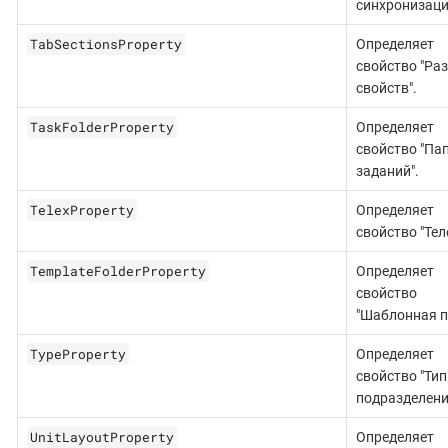
синхронизаци
TabSectionsProperty
Определяет
свойство "Ра
свойств".
TaskFolderProperty
Определяет
свойство "Па
заданий".
TelexProperty
Определяет
свойство "Тел
TemplateFolderProperty
Определяет
свойство
"Шаблонная п
TypeProperty
Определяет
свойство "Тип
подразделени
UnitLayoutProperty
Определяет