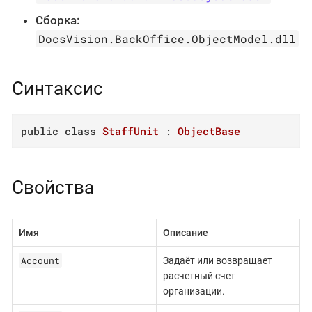
Сборка:
DocsVision.BackOffice.ObjectModel.dll
Синтаксис
public
class
StaffUnit
 : 
ObjectBase
Свойства
Имя
Описание
Account
Задаёт или возвращает
расчетный счет
организации.