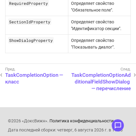
RequiredProperty
Определяет свойство
"Обязательное поле".
SectionIdProperty
Определяет свойство
"Идентификатор секции".
ShowDialogProperty
Определяет свойство
"Показывать диалог".
TaskCompletionOption —
TaskCompletionOptionAd
класс
ditionalFieldShowDialog
— перечисление
©2026 «ДоксВижн».
Политика конфиденциальности
.
Дата последней сборки: четверг, 6 августа 2026 г. в 11:05