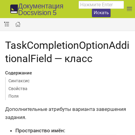
Документация
Docsvision 5
Искать
TaskCompletionOptionAddi
tionalField — класс
Содержание
Синтаксис
Свойства
Поля
Дополнительные атрибуты варианта завершения
задания.
Пространство имён: