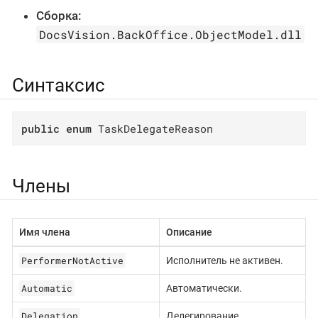
Сборка:
DocsVision.BackOffice.ObjectModel.dll
Синтаксис
public
enum
 TaskDelegateReason
Члены
Имя члена
Описание
PerformerNotActive
Исполнитель не активен.
Automatic
Автоматически.
Delegation
Делегирование.