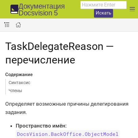
Документация
Docsvision 5
Искать
TaskDelegateReason —
перечисление
Содержание
Синтаксис
Члены
Определяет возможные причины делегирования
задания.
Пространство имён:
DocsVision.BackOffice.ObjectModel