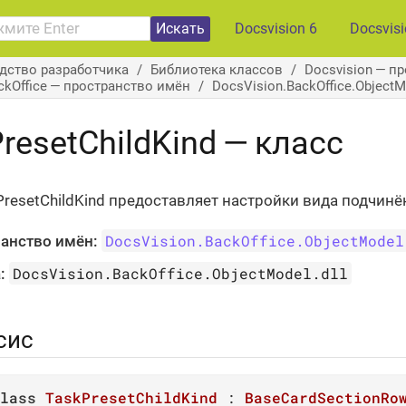
Искать
Docsvision 6
Docsvis
дство разработчика
Библиотека классов
Docsvision — п
ckOffice — пространство имён
DocsVision.BackOffice.Object
resetChildKind — класс
PresetChildKind предоставляет настройки вида подчинё
DocsVision.BackOffice.ObjectModel
анство имён:
DocsVision.BackOffice.ObjectModel.dll
:
сис
lass
TaskPresetChildKind
 : 
BaseCardSectionRo