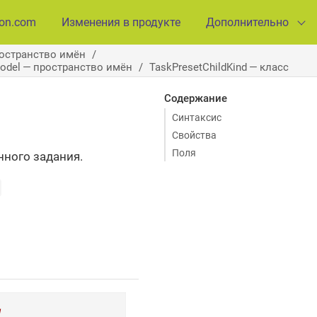
ion.com
Изменения в продукте
Дополнительно
ространство имён
Model — пространство имён
TaskPresetChildKind — класс
Содержание
Синтаксис
Свойства
Поля
нного задания.
w