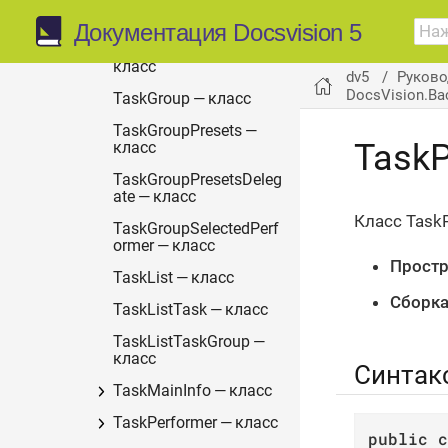
TaskDelegateReason —
перечисление
Документация Docsvision 5
TaskDelegatedTo —
класс
dv5
Руково
DocsVision.Ba
TaskGroup — класс
TaskGroupPresets —
TaskP
класс
TaskGroupPresetsDeleg
ate — класс
Класс Task
TaskGroupSelectedPerf
ormer — класс
Простр
TaskList — класс
Сборка
TaskListTask — класс
TaskListTaskGroup —
класс
Синтак
TaskMainInfo — класс
TaskPerformer — класс
public
c