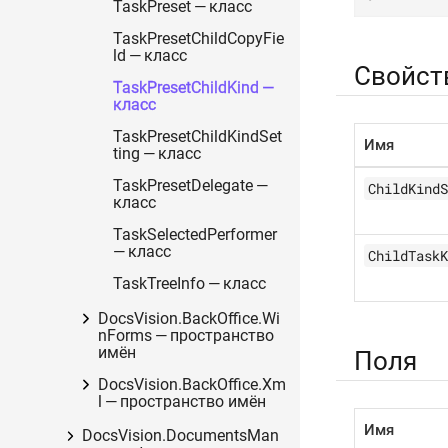
TaskPreset — класс
TaskPresetChildCopyFie
ld — класс
Свойст
TaskPresetChildKind —
класс
TaskPresetChildKindSet
Имя
ting — класс
TaskPresetDelegate —
ChildKindS
класс
TaskSelectedPerformer
— класс
ChildTaskK
TaskTreeInfo — класс
DocsVision.BackOffice.Wi
nForms — пространство
имён
Поля
DocsVision.BackOffice.Xm
l — пространство имён
Имя
DocsVision.DocumentsMan