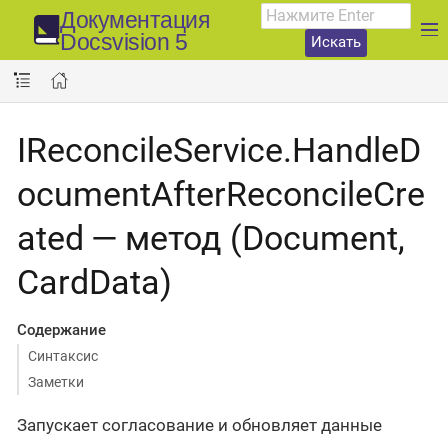
Документация
Docsvision 5
Искать
IReconcileService.HandleD
ocumentAfterReconcileCre
ated — метод (Document,
CardData)
Содержание
Синтаксис
Заметки
Запускает согласование и обновляет данные