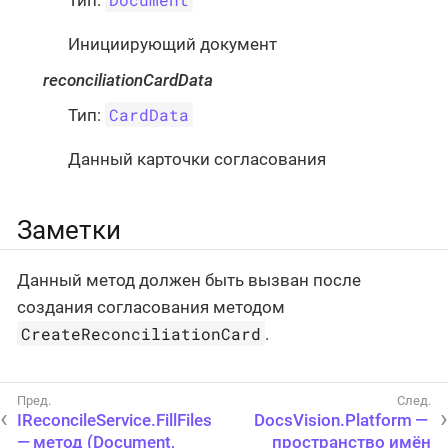
Тип:
Инициирующий документ
reconciliationCardData
CardData
Тип:
Данный карточки согласования
Заметки
Данный метод должен быть вызван после
создания согласования методом
CreateReconciliationCard
.
IReconcileService.FillFiles
DocsVision.Platform —
— метод (Document,
пространство имён