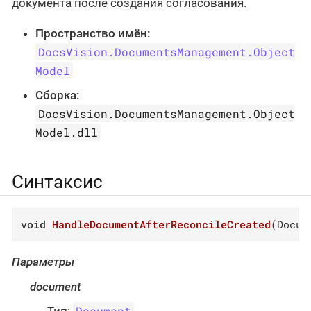
документа после создания согласования.
Пространство имён:
DocsVision.DocumentsManagement.Object
Model
Сборка:
DocsVision.DocumentsManagement.Object
Model.dll
Синтаксис
void
HandleDocumentAfterReconcileCreated
(
Docum
Параметры
document
Document