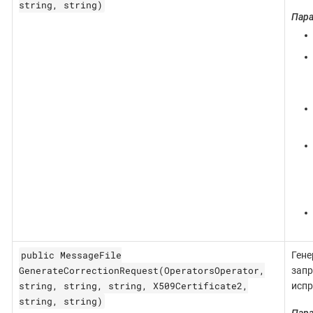
string, string)
Пар
public MessageFile
Гене
GenerateCorrectionRequest(OperatorsOperator,
запр
string, string, string, X509Certificate2,
испр
string, string)
Пар