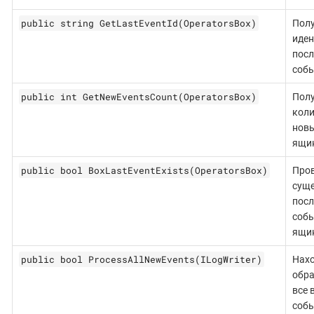
public string GetLastEventId(OperatorsBox)
Полу
иде
посл
собы
public int GetNewEventsCount(OperatorsBox)
Полу
коли
новы
ящи
public bool BoxLastEventExists(OperatorsBox)
Про
суще
посл
соб
ящи
public bool ProcessAllNewEvents(ILogWriter)
Нахо
обр
все 
собы