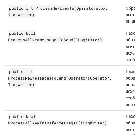
public int ProcessNewEvents(OperatorsBox,
Обр
ILogWriter)
все 
ящик
public bool
Нахо
ProcessAllNewMessagesToSend(ILogWriter)
обр
все 
исх
сооб
public int
Нахо
ProcessNewMessagesToSend(OperatorsOperator,
обр
ILogWriter)
нов
исх
сооб
опер
public bool
Нахо
ProcessAllNewTransferMessages(ILogWriter)
обр
все 