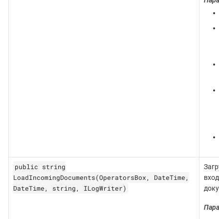
public string
Загр
LoadIncomingDocuments(OperatorsBox, DateTime,
вхо
DateTime, string, ILogWriter)
доку
Пар