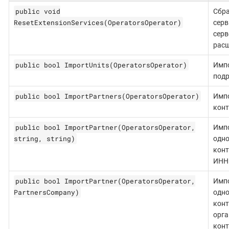
public void
Сбр
ResetExtensionServices(OperatorsOperator)
сер
серв
расш
public bool ImportUnits(OperatorsOperator)
Имп
подр
public bool ImportPartners(OperatorsOperator)
Имп
конт
public bool ImportPartner(OperatorsOperator,
Имп
string, string)
одно
конт
ИНН 
public bool ImportPartner(OperatorsOperator,
Имп
PartnersCompany)
одно
конт
орга
конт