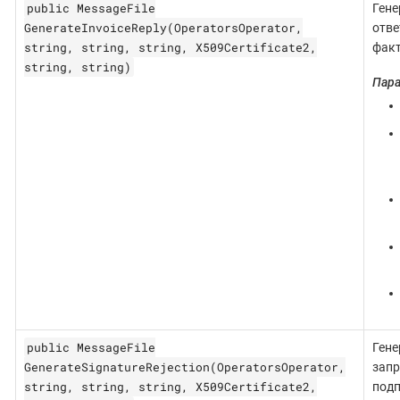
public MessageFile
Гене
GenerateInvoiceReply(OperatorsOperator,
отве
string, string, string, X509Certificate2,
факт
string, string)
Пар
public MessageFile
Гене
GenerateSignatureRejection(OperatorsOperator,
запр
string, string, string, X509Certificate2,
подп