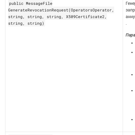
public MessageFile
Гене
GenerateRevocationRequest(OperatorsOperator,
запр
string, string, string, X509Certificate2,
анну
string, string)
.
Пар