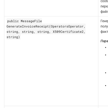
сооб
пере
файл
public MessageFile
Гене
GenerateInvoiceReceipt(OperatorsOperator,
полу
string, string, string, X509Certificate2,
факт
string)
Пар