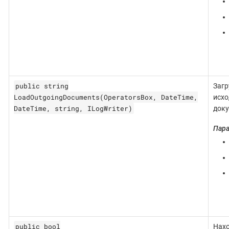
public string
Загр
LoadOutgoingDocuments(OperatorsBox, DateTime,
исх
DateTime, string, ILogWriter)
доку
Пар
public bool
Нахо