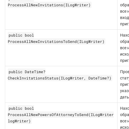
ProcessAllNewInvitations(ILogWriter)
обр
все 
вхо
приг
public bool
Нахо
ProcessAllNewInvitationsToSend(ILogWriter)
обр
все 
исх
приг
public DateTime?
Про
CheckInvitationsStatus(ILogWriter, DateTime?)
стат
приг
указ
даты
public bool
Нахо
ProcessAllNewPowersOfAttorneyToSend(ILogWriter
обр
logWriter)
все 
исх