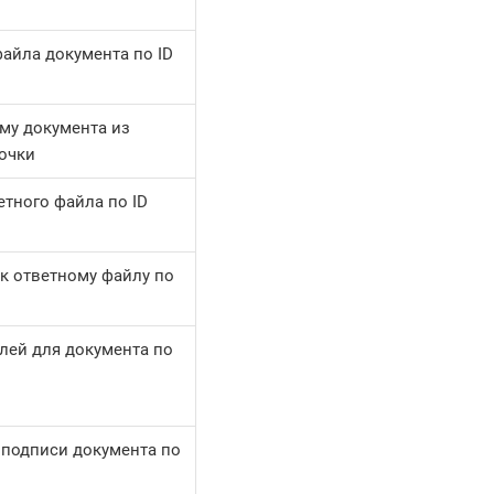
айла документа по ID
му документа из
точки
етного файла по ID
к ответному файлу по
елей для документа по
 подписи документа по