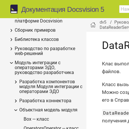
Что нового
Документация Docsvision 5
Руководство по разработке на
платформе Docsvision
dv5
Руково
DataReaderSer
Сборник примеров
Библиотека классов
DataR
Руководство по разработке
web-решений
Модуль интеграции с
Клас выпол
операторами ЭДО,
файлов.
руководство разработчика
Разработка компонентов
Класс выз
модуля Модуля интеграции с
операторами ЭДО
Можно соз
его в Спра
Разработка коннектора
Объектная модель модуля
DataRead
Box — класс
получения 
OperatorsOperator — класс