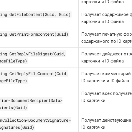
карточки и ID файла
ing GetFileContent(Guid, Guid)
Получает содержимое ф
карточки и ID файла
ing GetPrintFormContent(Guid)
Получает печатную фор
содержимого по ID кар
ing GetReplyFileDigest(Guid,
Получает дайджест отв
ageFileType)
карточки и ID файла
ing GetReplyFileComment(Guid,
Получает комментарий 
ageFileType)
ID карточки и ID файла
Получает всех получат
tion<DocumentRecipientData>
ID карточки
pients(Guid)
mCollection<DocumentSignature>
Получает действующие
ignatures(Guid)
ID карточки