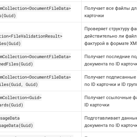
mCollection<DocumentFileData>
Получает все файлы дл
s(Guid)
карточки
Проверяет структуру фа
tion<FileValidationResult>
действительно ли файл 
les(Guid)
фактурой в формате XML
mCollection<DocumentFileData>
Получает последние п
nedFiles(Guid)
документа по ID карточ
mCollection<DocumentFileData>
Получает подписанные
iles(Guid, Guid)
по ID карточки и ID гр
mCollection<Guid>
Получает ссылочные ф
ards(Guid)
ID карточки
sageData
Подготавливает данны
sageData(Guid)
документа по ID карточ