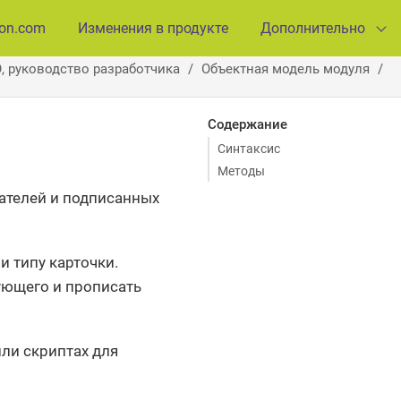
ion.com
Изменения в продукте
Дополнительно
, руководство разработчика
Объектная модель модуля
Содержание
Синтаксис
Методы
чателей и подписанных
и типу карточки.
ующего и прописать
ли скриптах для