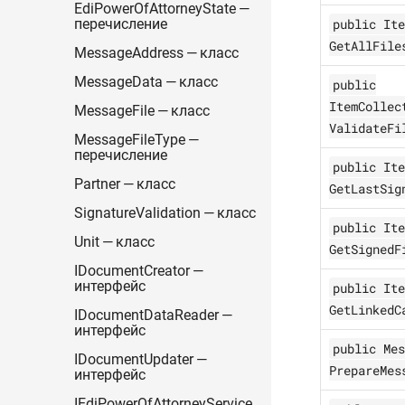
EdiPowerOfAttorneyState —
public Ite
перечисление
GetAllFile
MessageAddress — класс
MessageData — класс
public
ItemCollec
MessageFile — класс
ValidateFi
MessageFileType —
перечисление
public Ite
Partner — класс
GetLastSig
SignatureValidation — класс
public Ite
Unit — класс
GetSignedF
IDocumentCreator —
интерфейс
public Ite
GetLinkedC
IDocumentDataReader —
интерфейс
public Mes
IDocumentUpdater —
PrepareMes
интерфейс
IEdiPowerOfAttorneyService