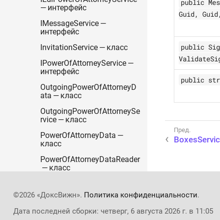
public Mes
— интерфейс
Guid, Guid
IMessageService —
интерфейс
public Sig
InvitationService — класс
ValidateSi
IPowerOfAttorneyService —
интерфейс
public str
OutgoingPowerOfAttorneyD
ata — класс
OutgoingPowerOfAttorneySe
rvice — класс
PowerOfAttorneyData —
BoxesServic
класс
PowerOfAttorneyDataReader
— класс
PowerOfAttorneyService —
класс
©2026 «ДоксВижн».
Политика конфиденциальности
.
PowerOfAttorneyService —
Дата последней сборки: четверг, 6 августа 2026 г. в 11:05
класс