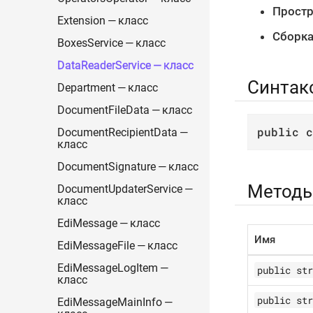
Простр
Extension — класс
Сборка
BoxesService — класс
DataReaderService — класс
Синтак
Department — класс
DocumentFileData — класс
public
c
DocumentRecipientData —
класс
DocumentSignature — класс
Метод
DocumentUpdaterService —
класс
EdiMessage — класс
Имя
EdiMessageFile — класс
EdiMessageLogItem —
public str
класс
public str
EdiMessageMainInfo —