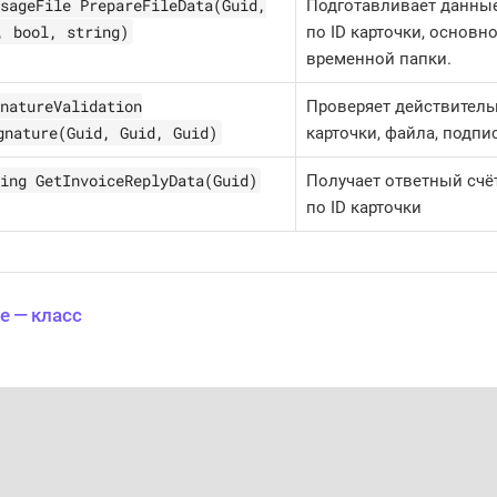
sageFile PrepareFileData(Guid,
Подготавливает данные
, bool, string)
по ID карточки, основн
временной папки.
natureValidation
Проверяет действитель
gnature(Guid, Guid, Guid)
карточки, файла, подпи
ing GetInvoiceReplyData(Guid)
Получает ответный счё
по ID карточки
e — класс