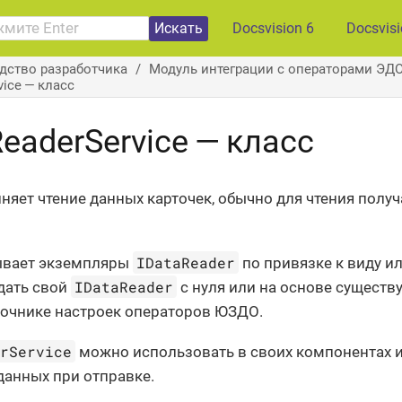
Искать
Docsvision 6
Docsvis
дство разработчика
Модуль интеграции с операторами ЭДО
vice — класс
eaderService — класс
няет чтение данных карточек, обычно для чтения полу
IDataReader
ывает экземпляры
по привязке к виду ил
IDataReader
дать свой
с нуля или на основе существ
вочнике настроек операторов ЮЗДО.
erService
можно использовать в своих компонентах и
данных при отправке.