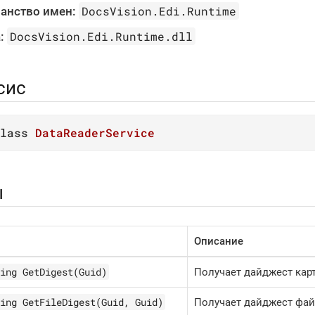
DocsVision.Edi.Runtime
анство имен:
DocsVision.Edi.Runtime.dll
:
сис
lass
DataReaderService
ы
Описание
ing GetDigest(Guid)
Получает дайджест карт
ing GetFileDigest(Guid, Guid)
Получает дайджест фай