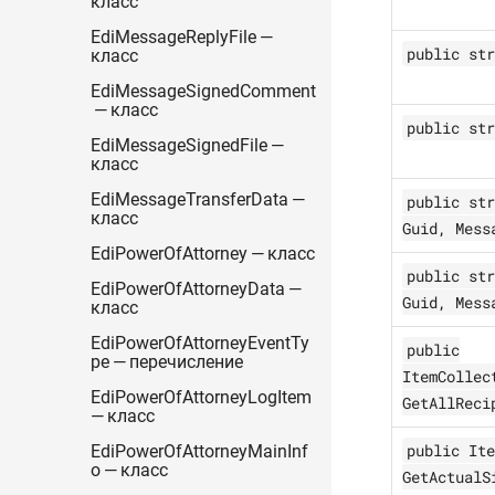
класс
EdiMessageReplyFile —
public str
класс
EdiMessageSignedComment
— класс
public str
EdiMessageSignedFile —
класс
EdiMessageTransferData —
public str
класс
Guid, Mess
EdiPowerOfAttorney — класс
public str
EdiPowerOfAttorneyData —
Guid, Mess
класс
EdiPowerOfAttorneyEventTy
public
pe — перечисление
ItemCollec
EdiPowerOfAttorneyLogItem
GetAllReci
— класс
public Ite
EdiPowerOfAttorneyMainInf
o — класс
GetActualS