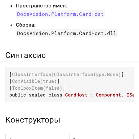
Пространство имён:
DocsVision.Platform.CardHost
Сборка:
DocsVision.Platform.CardHost.dll
Синтаксис
[
ClassInterface(ClassInterfaceType.None)
]

[
ComVisible(true)
]

[
ToolboxItem(false)
public
sealed
class
CardHost
 : 
Component
, 
ISer
Конструкторы