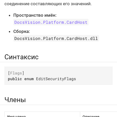
соединение составляющих его значений.
Пространство имён:
DocsVision.Platform.CardHost
Сборка:
DocsVision.Platform.CardHost.dll
Синтаксис
[
Flags
public
enum
 EditSecurityFlags
Члены
Имя члена
Описание