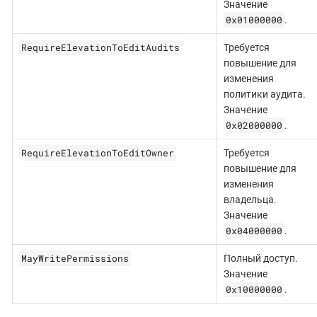
Значение
0x01000000
.
RequireElevationToEditAudits
Требуется
повышение для
изменения
политики аудита.
Значение
0x02000000
.
RequireElevationToEditOwner
Требуется
повышение для
изменения
владельца.
Значение
0x04000000
.
MayWritePermissions
Полный доступ.
Значение
0x10000000
.