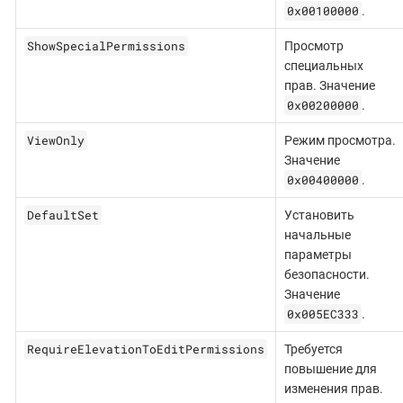
0x00100000
.
ShowSpecialPermissions
Просмотр
специальных
прав. Значение
0x00200000
.
ViewOnly
Режим просмотра.
Значение
0x00400000
.
DefaultSet
Установить
начальные
параметры
безопасности.
Значение
0x005EC333
.
RequireElevationToEditPermissions
Требуется
повышение для
изменения прав.