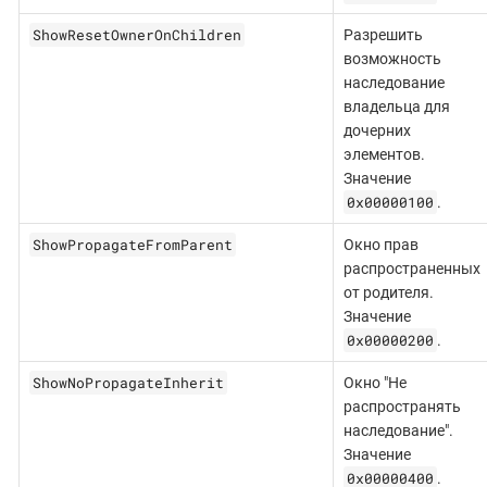
ShowResetOwnerOnChildren
Разрешить
возможность
наследование
владельца для
дочерних
элементов.
Значение
0x00000100
.
ShowPropagateFromParent
Окно прав
распространенных
от родителя.
Значение
0x00000200
.
ShowNoPropagateInherit
Окно "Не
распространять
наследование".
Значение
0x00000400
.