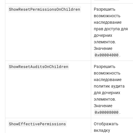
ShowResetPermissionsOnChildren
Разрешить
возможность
наследование
прав доступа для
дочерних
элементов.
Значение
0x00004000
.
ShowResetAuditsOnChildren
Разрешить
возможность
наследование
политик аудита
для дочерних
элементов.
Значение
0x00008000
.
ShowEffectivePermissions
Отображать
вкладку