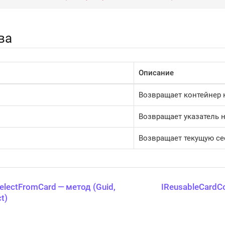
ва
Описание
Возвращает контейнер 
Возвращает указатель н
Возвращает текущую се
electFromCard — метод (Guid,
IReusableCardC
ct)