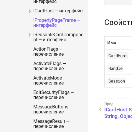
интерфейс
ICardHost — интерфейс
IPropertyPageFrame —
Свойст
интерфейс
IReusableCardCompone
nt — интерфейс
Имя
ActionFlags —
перечисление
CardHost
ActivateFlags —
Handle
перечисление
ActivateMode —
Session
перечисление
EditSecurityFlags —
перечисление
MessageButtons —
ICardHost.S
перечисление
String, Obje
MessageResult —
перечисление