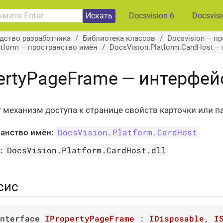
Искать
Docsvision 6
Docsvis
дство разработчика
Библиотека классов
Docsvision — п
atform — пространство имён
DocsVision.Platform.CardHost 
ertyPageFrame — интерфей
 механизм доступа к странице свойств карточки или п
DocsVision.Platform.CardHost
анство имён:
DocsVision.Platform.CardHost.dll
:
сис
nterface
IPropertyPageFrame
 : 
IDisposable
, 
I