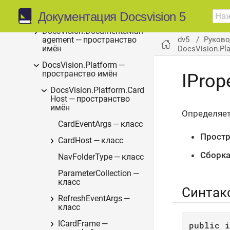
DocsVision.BackOffice —
Документация Docsvision 5
пространство имён
DocsVision.DocumentsMan
dv5
Руково
agement — пространство
DocsVision.Pl
имён
DocsVision.Platform —
пространство имён
IProp
DocsVision.Platform.Card
Host — пространство
имён
Определяет
CardEventArgs — класс
Простр
CardHost — класс
Сборка
NavFolderType — класс
ParameterCollection —
класс
Синтак
RefreshEventArgs —
класс
ICardFrame —
public
i