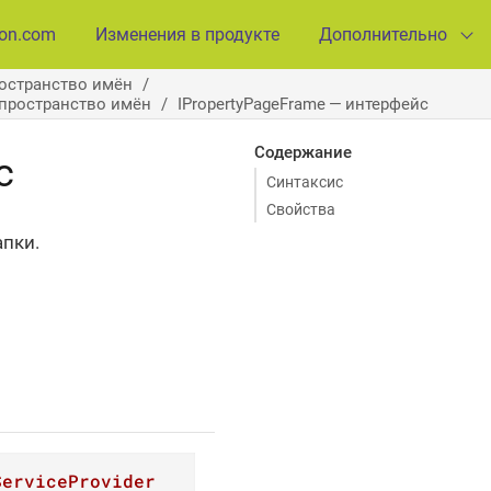
ion.com
Изменения в продукте
Дополнительно
ространство имён
— пространство имён
IPropertyPageFrame — интерфейс
Содержание
с
Синтаксис
Свойства
апки.
ServiceProvider