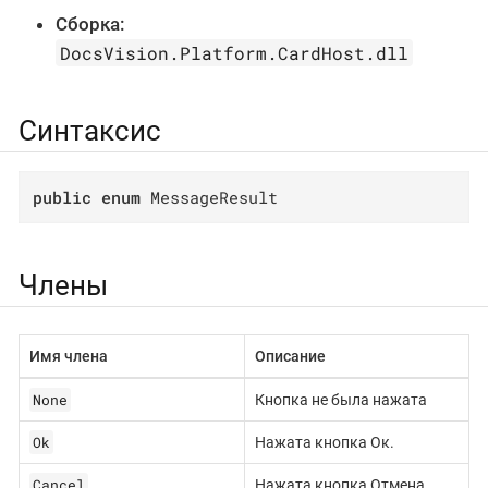
Сборка:
DocsVision.Platform.CardHost.dll
Синтаксис
public
enum
 MessageResult
Члены
Имя члена
Описание
None
Кнопка не была нажата
Ok
Нажата кнопка Ок.
Cancel
Нажата кнопка Отмена.