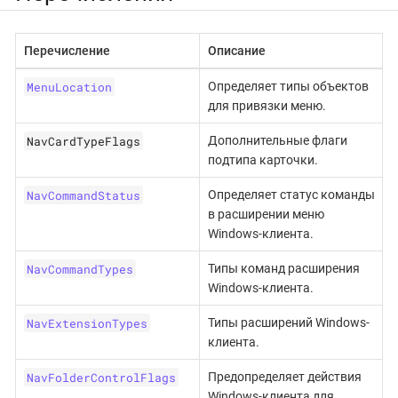
Перечисление
Описание
MenuLocation
Определяет типы объектов
для привязки меню.
NavCardTypeFlags
Дополнительные флаги
подтипа карточки.
NavCommandStatus
Определяет статус команды
в расширении меню
Windows-клиента.
NavCommandTypes
Типы команд расширения
Windows-клиента.
NavExtensionTypes
Типы расширений Windows-
клиента.
NavFolderControlFlags
Предопределяет действия
Windows-клиента для