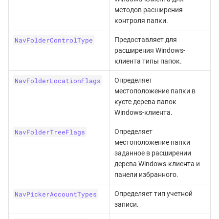
методов расширения
контроля папки.
NavFolderControlType
Предоставляет для
расширения Windows-
клиента типы папок.
NavFolderLocationFlags
Определяет
местоположение папки в
кусте дерева папок
Windows-клиента.
NavFolderTreeFlags
Определяет
местоположение папки
заданное в расширении
дерева Windows-клиента и
панели избранного.
NavPickerAccountTypes
Определяет тип учетной
записи.