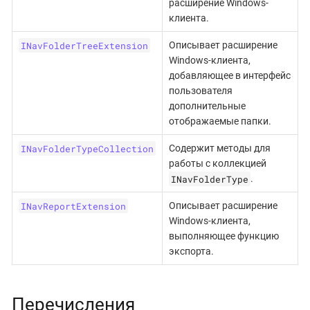
расширение Windows-
клиента.
INavFolderTreeExtension
Описывает расширение
Windows-клиента,
добавляющее в интерфейс
пользователя
дополнительные
отображаемые папки.
INavFolderTypeCollection
Содержит методы для
работы с коллекцией
INavFolderType
.
INavReportExtension
Описывает расширение
Windows-клиента,
выполняющее функцию
экспорта.
Перечисления