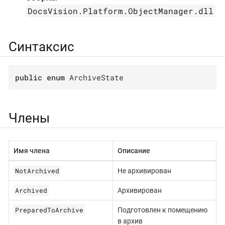
DocsVision.Platform.ObjectManager.dll
Синтаксис
public
enum
 ArchiveState
Члены
Имя члена
Описание
NotArchived
Не архивирован
Archived
Архивирован
PreparedToArchive
Подготовлен к помещению
в архив