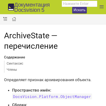
Документация
Docsvision 5
Искать
ArchiveState —
перечисление
Содержание
Синтаксис
Члены
Определяет признак архивирования объекта.
Пространство имён:
DocsVision.Platform.ObjectManager
Сборка: