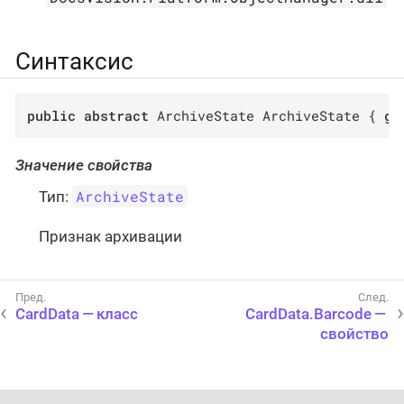
Синтаксис
public
abstract
 ArchiveState ArchiveState { 
ge
Значение свойства
ArchiveState
Тип:
Признак архивации
CardData — класс
CardData.Barcode —
свойство