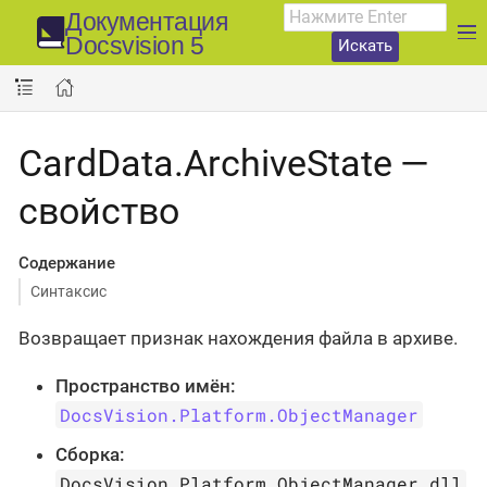
Документация
Docsvision 5
Искать
CardData.ArchiveState —
свойство
Содержание
Синтаксис
Возвращает признак нахождения файла в архиве.
Пространство имён:
DocsVision.Platform.ObjectManager
Сборка:
DocsVision.Platform.ObjectManager.dll