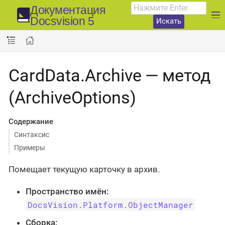
Документация
Docsvision 5
Искать
CardData.Archive — метод
(ArchiveOptions)
Содержание
Синтаксис
Примеры
Помещает текущую карточку в архив.
Пространство имён:
DocsVision.Platform.ObjectManager
Сборка: