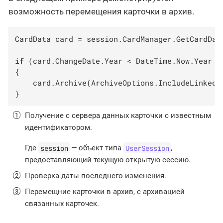
возможность перемещения карточки в архив.
CardData card = session.CardManager.GetCardDat
if
 (card.ChangeDate.Year < DateTime.Now.Year 
-
{

    card.Archive(ArchiveOptions.IncludeLinkedC
}
Получение с сервера данных карточки с известным
идентификатором.
session
UserSession
Где
— объект типа
,
предоставляющий текущую открытую сессию.
Проверка даты последнего изменения.
Перемещние карточки в архив, с архивацией
связанных карточек.