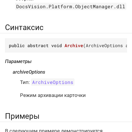
DocsVision.Platform.ObjectManager.dll
Синтаксис
public
abstract
void
Archive
(
ArchiveOptions ar
Параметры
archiveOptions
ArchiveOptions
Тип:
Режим архивации карточки
Примеры
В следующем примере демонстрируется