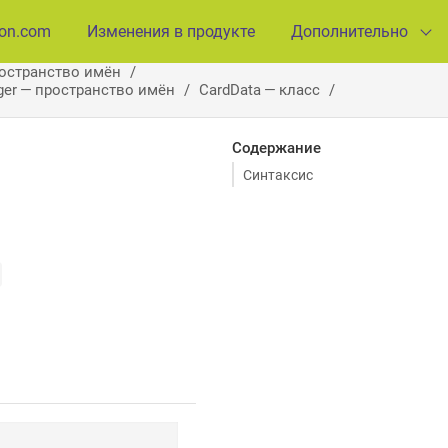
ion.com
Изменения в продукте
Дополнительно
ространство имён
ager — пространство имён
CardData — класс
Содержание
Синтаксис