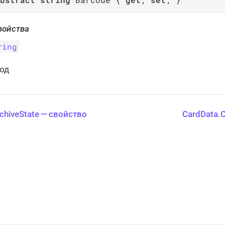
войства
ring
од
chiveState — свойство
CardData.