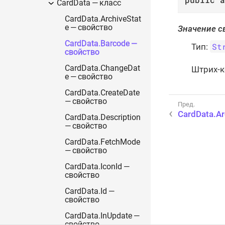
CardData — класс
CardData.ArchiveStat
e — свойство
Значение с
CardData.Barcode —
St
Тип:
свойство
CardData.ChangeDat
Штрих-к
e — свойство
CardData.CreateDate
— свойство
CardData.Ar
CardData.Description
— свойство
CardData.FetchMode
— свойство
CardData.IconId —
свойство
CardData.Id —
свойство
CardData.InUpdate —
свойство