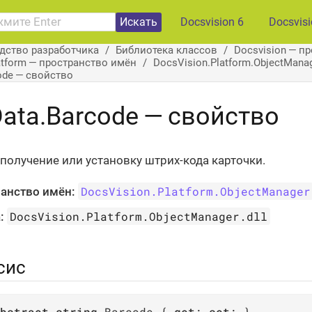
Искать
Docsvision 6
Docsvis
дство разработчика
Библиотека классов
Docsvision — п
atform — пространство имён
DocsVision.Platform.ObjectMan
ode — свойство
ata.Barcode — свойство
получение или установку штрих-кода карточки.
DocsVision.Platform.ObjectManager
анство имён:
DocsVision.Platform.ObjectManager.dll
:
сис
bstract
string
 Barcode { 
get
; 
set
; }