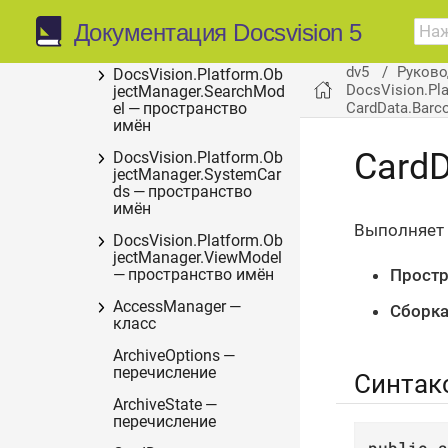
ParameterValueType —
Документация Docsvision 5
перечисление
dv5
Руково
DocsVision.Platform.Ob
DocsVision.Pl
jectManager.SearchMod
CardData.Barc
el — пространство
имён
CardD
DocsVision.Platform.Ob
jectManager.SystemCar
ds — пространство
имён
Выполняет 
DocsVision.Platform.Ob
jectManager.ViewModel
Простр
— пространство имён
AccessManager —
Сборка
класс
ArchiveOptions —
перечисление
Синтак
ArchiveState —
перечисление
public
a