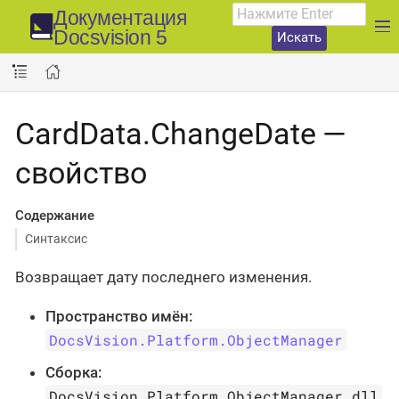
Документация
Docsvision 5
Искать
CardData.ChangeDate —
свойство
Содержание
Синтаксис
Возвращает дату последнего изменения.
Пространство имён:
DocsVision.Platform.ObjectManager
Сборка:
DocsVision.Platform.ObjectManager.dll