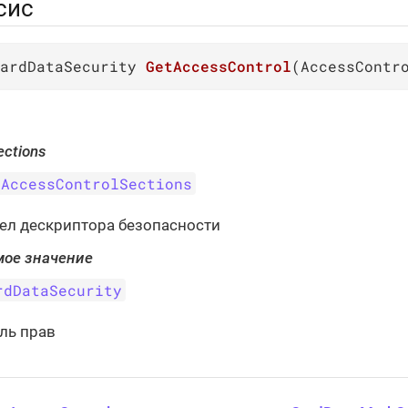
сис
ardDataSecurity 
GetAccessControl
(
AccessContr
ections
AccessControlSections
ел дескриптора безопасности
ое значение
rdDataSecurity
ль прав