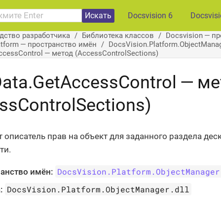
Искать
Docsvision 6
Docsvis
дство разработчика
Библиотека классов
Docsvision — п
atform — пространство имён
DocsVision.Platform.ObjectMan
ccessControl — метод (AccessControlSections)
ata.GetAccessControl — м
ssControlSections)
 описатель прав на объект для заданного раздела дес
ти.
DocsVision.Platform.ObjectManager
анство имён:
DocsVision.Platform.ObjectManager.dll
: