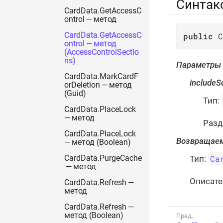
Синтак
CardData.GetAccessC
ontrol — метод
public
 C
CardData.GetAccessC
ontrol — метод
(AccessControlSectio
ns)
Параметры
CardData.MarkCardF
includeS
orDeletion — метод
(Guid)
Тип:
CardData.PlaceLock
— метод
Разд
CardData.PlaceLock
Возвращаем
— метод (Boolean)
Ca
Тип:
CardData.PurgeCache
— метод
Описате
CardData.Refresh —
метод
CardData.Refresh —
метод (Boolean)