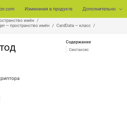
ion.com
Изменения в продукте
Дополнительно
ространство имён
ager — пространство имён
CardData — класс
Содержание
етод
Синтаксис
криптора