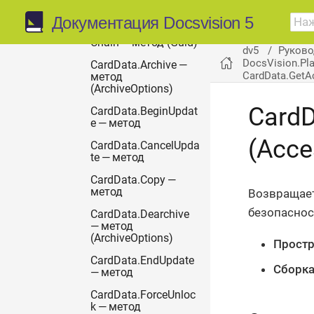
(System.Int32)
Документация Docsvision 5
CardData.AddToTopic
Chain — метод (Guid)
dv5
Руково
DocsVision.Pl
CardData.Archive —
CardData.GetA
метод
(ArchiveOptions)
CardD
CardData.BeginUpdat
e — метод
(Acce
CardData.CancelUpda
te — метод
CardData.Copy —
метод
Возвращает
безопаснос
CardData.Dearchive
— метод
(ArchiveOptions)
Простр
CardData.EndUpdate
Сборка
— метод
CardData.ForceUnloc
k — метод