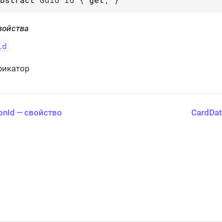
войства
id
фикатор
onId — свойство
CardDat