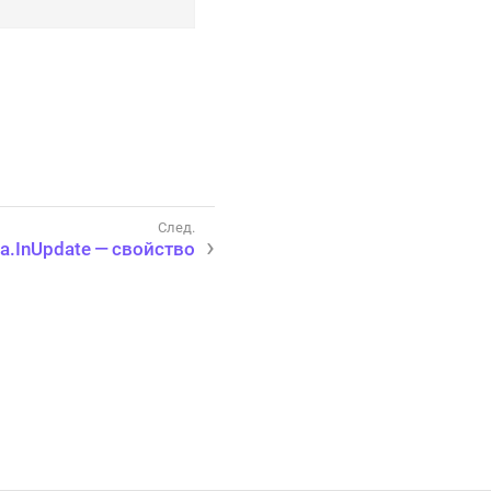
a.InUpdate — свойство