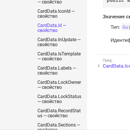
— свойство
CardData.IconId —
Значение с
свойство
CardData.Id —
Gu
Тип:
свойство
Иденти
CardData.InUpdate —
свойство
CardData.IsTemplate
— свойство
CardData.Ic
CardData.Labels —
свойство
CardData.LockOwner
— свойство
CardData.LockStatus
— свойство
CardData.RecordStat
us — свойство
CardData.Sections —