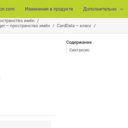
ion.com
Изменения в продукте
Дополнительно
ространство имён
ager — пространство имён
CardData — класс
Содержание
Синтаксис