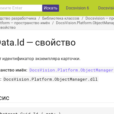
Искать
Docsvision 6
Docsvis
дство разработчика
Библиотека классов
Docsvision — п
atform — пространство имён
DocsVision.Platform.ObjectMan
 свойство
ata.Id — свойство
 идентификатор экземпляра карточки.
DocsVision.Platform.ObjectManager
анство имён:
DocsVision.Platform.ObjectManager.dll
:
сис
bstract
 Guid Id { 
get
; }