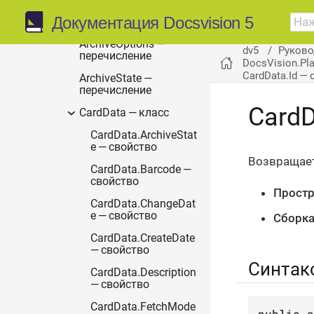
AccessManager —
Документация Docsvision 5
класс
ArchiveOptions —
dv5
Руково
перечисление
DocsVision.Pl
CardData.Id —
ArchiveState —
перечисление
CardD
CardData — класс
CardData.ArchiveStat
e — свойство
Возвращает
CardData.Barcode —
свойство
Простр
CardData.ChangeDat
e — свойство
Сборка
CardData.CreateDate
— свойство
Синтак
CardData.Description
— свойство
CardData.FetchMode
public
a