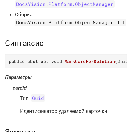
DocsVision.Platform.ObjectManager
Сборка:
DocsVision.Platform.ObjectManager.dll
Синтаксис
public
abstract
void
MarkCardForDeletion
(
Guid 
Параметры
cardId
Guid
Тип:
Идентификатор удаляемой карточки
Заметки