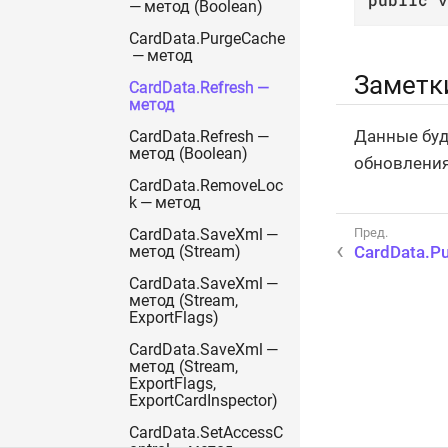
— метод (Boolean)
CardData.PurgeCache
— метод
Заметк
CardData.Refresh —
метод
Данные буд
CardData.Refresh —
метод (Boolean)
обновления
CardData.RemoveLoc
k — метод
CardData.SaveXml —
CardData.P
метод (Stream)
CardData.SaveXml —
метод (Stream,
ExportFlags)
CardData.SaveXml —
метод (Stream,
ExportFlags,
ExportCardInspector)
CardData.SetAccessC