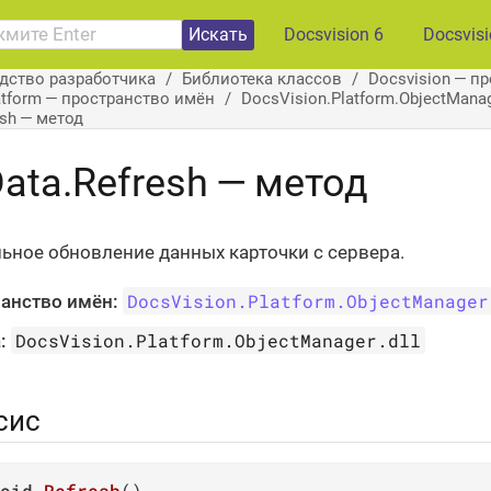
Искать
Docsvision 6
Docsvis
дство разработчика
Библиотека классов
Docsvision — п
atform — пространство имён
DocsVision.Platform.ObjectMan
esh — метод
ata.Refresh — метод
ьное обновление данных карточки с сервера.
DocsVision.Platform.ObjectManager
анство имён:
DocsVision.Platform.ObjectManager.dll
:
сис
oid
Refresh
(
)