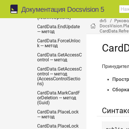
CardData.Dearchive
Документация Docsvision 5
— метод
(ArchiveOptions)
dv5
Руково
DocsVision.Pl
CardData.EndUpdate
CardData.Refr
— метод
CardData.ForceUnloc
CardD
k — метод
CardData.GetAccessC
ontrol — метод
Принудител
CardData.GetAccessC
ontrol — метод
Простр
(AccessControlSectio
ns)
Сборка
CardData.MarkCardF
orDeletion — метод
(Guid)
Синтак
CardData.PlaceLock
— метод
CardData.PlaceLock
public
v