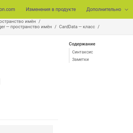
ion.com
Изменения в продукте
Дополнительно
ространство имён
ager — пространство имён
CardData — класс
Содержание
Синтаксис
Заметки