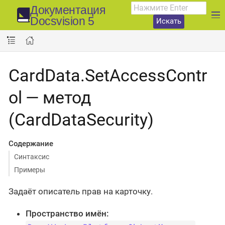
Документация
Docsvision 5
Искать
CardData.SetAccessContr
ol — метод
(CardDataSecurity)
Содержание
Синтаксис
Примеры
Задаёт описатель прав на карточку.
Пространство имён: