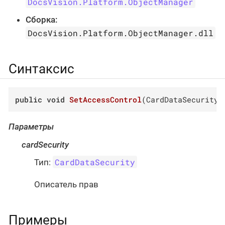
DocsVision.Platform.ObjectManager
Сборка:
DocsVision.Platform.ObjectManager.dll
Синтаксис
public
void
SetAccessControl
(
CardDataSecurity 
Параметры
cardSecurity
CardDataSecurity
Тип:
Описатель прав
Примеры