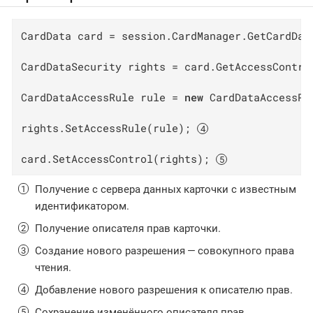
CardData card = session.CardManager.GetCardDat
CardDataSecurity rights = card.GetAccessContro
CardDataAccessRule rule = 
new
 CardDataAccessRu
rights.SetAccessRule(rule); 
card.SetAccessControl(rights); 
Получение с сервера данных карточки с известным
идентификатором.
Получение описателя прав карточки.
Создание нового разрешения — совокупного права
чтения.
Добавление нового разрешения к описателю прав.
Сохранение изменённого описателя прав.