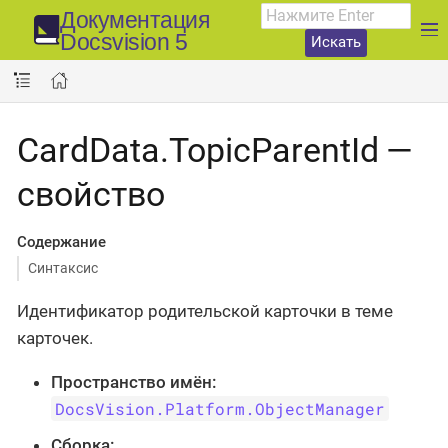
Документация
Docsvision 5
Искать
CardData.TopicParentId —
свойство
Содержание
Синтаксис
Идентификатор родительской карточки в теме
карточек.
Пространство имён:
DocsVision.Platform.ObjectManager
Сборка: