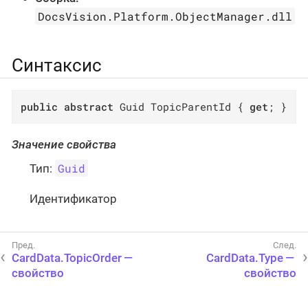
DocsVision.Platform.ObjectManager.dll
Синтаксис
public
abstract
 Guid TopicParentId { 
get
; }
Значение свойства
Guid
Тип:
Идентификатор
CardData.TopicOrder —
CardData.Type —
свойство
свойство