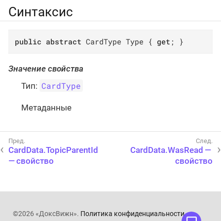
Синтаксис
public
abstract
 CardType Type { 
get
; }
Значение свойства
CardType
Тип:
Метаданные
CardData.TopicParentId
CardData.WasRead —
— свойство
свойство
©2026 «ДоксВижн».
Политика конфиденциальности
.