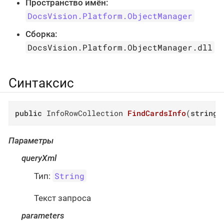
Пространство имён:
DocsVision.Platform.ObjectManager
Сборка:
DocsVision.Platform.ObjectManager.dll
Синтаксис
public
 InfoRowCollection 
FindCardsInfo
(
string
 
Параметры
queryXml
String
Тип:
Текст запроса
parameters