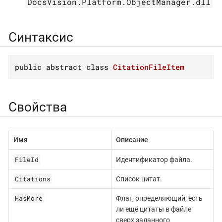
DocsVision.Platform.ObjectManager.dll
Синтаксис
public
abstract
class
CitationFileItem
Свойства
Имя
Описание
FileId
Идентификатор файла.
Citations
Список цитат.
HasMore
Флаг, определяющий, есть
ли ещё цитаты в файле
сверх заданного