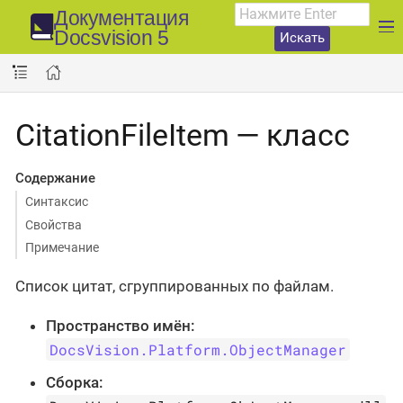
Документация
Docsvision 5
Искать
CitationFileItem — класс
Содержание
Синтаксис
Свойства
Примечание
Список цитат, сгруппированных по файлам.
Пространство имён:
DocsVision.Platform.ObjectManager
Сборка: