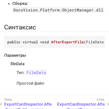
Сборка:
DocsVision.Platform.ObjectManager.dll
Синтаксис
public
virtual
void
AfterExportFile
(
FileData f
Параметры
fileData
FileData
Тип:
Простой файл
ExportCardInspector.Afte
ExportCardInspector.Afte