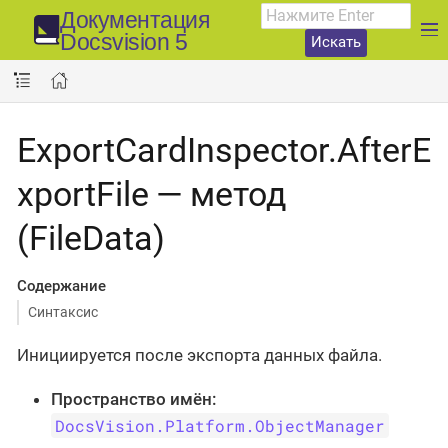
Документация
Docsvision 5
Искать
ExportCardInspector.AfterE
xportFile — метод
(FileData)
Содержание
Синтаксис
Инициируется после экспорта данных файла.
Пространство имён:
DocsVision.Platform.ObjectManager