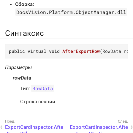
Сборка:
DocsVision.Platform.ObjectManager.dll
Синтаксис
public
virtual
void
AfterExportRow
(
RowData row
Параметры
rowData
RowData
Тип:
Строка секции
ExportCardInspector.Afte
ExportCardInspector.Afte