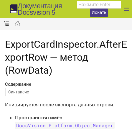
Документация
Docsvision 5
Искать
ExportCardInspector.AfterE
xportRow — метод
(RowData)
Содержание
Синтаксис
Инициируется после экспорта данных строки.
Пространство имён:
DocsVision.Platform.ObjectManager