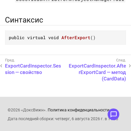
Синтаксис
public
virtual
void
AfterExport
(
)
ExportCardInspector.Ses
ExportCardInspector.Afte
sion — свойство
rExportCard — метод
(CardData)
©2026 «ДоксВижн».
Политика конфиденциальности
.
Дата последней сборки: четверг, 6 августа 2026 г. в 11:05