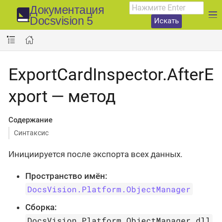
Документация
Docsvision 5
Искать
ExportCardInspector.AfterE
xport — метод
Содержание
Синтаксис
Инициируется после экспорта всех данных.
Пространство имён:
DocsVision.Platform.ObjectManager
Сборка:
DocsVision.Platform.ObjectManager.dll